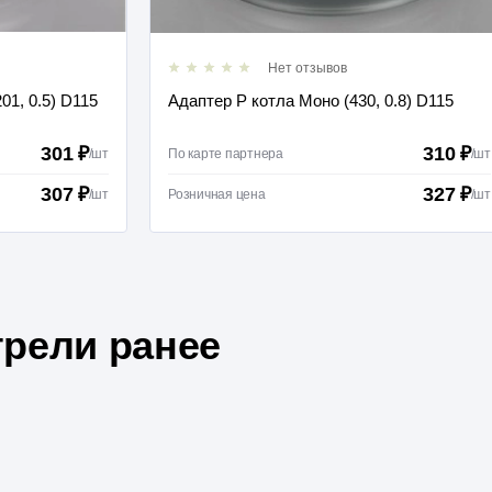
Нет отзывов
01, 0.5) D115
Адаптер Р котла Моно (430, 0.8) D115
301 ₽
310 ₽
/
шт
По карте партнера
/
шт
307 ₽
327 ₽
/
шт
Розничная цена
/
шт
рели ранее