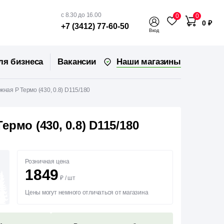
с 8.30 до 16.00
0
0
0 ₽
+7 (3412) 77-60-50
Вход
Наши магазины
ля бизнеса
Вакансии
ная Р Термо (430, 0.8) D115/180
рмо (430, 0.8) D115/180
Розничная цена
1849
₽
/
шт
Цены могут немного отличаться от магазина