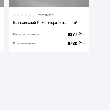
Нет отзывов
Бак навесной Р (80л) горизонтальный
Лист п
9277 ₽
По карте партнера
/
шт
По карт
9730 ₽
Розничная цена
/
шт
Розничн