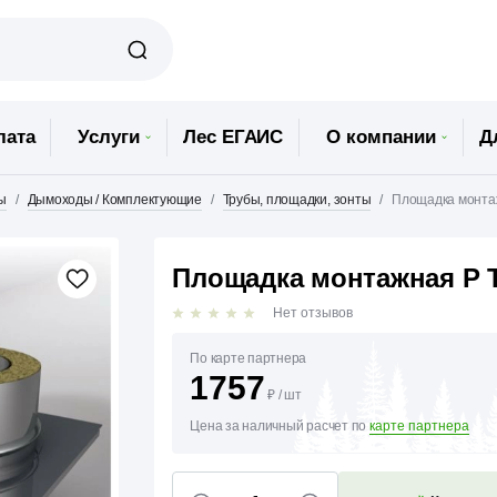
лата
Услуги
Лес ЕГАИС
О компании
Д
ы
Дымоходы / Комплектующие
Трубы, площадки, зонты
Площадка монтаж
Площадка монтажная Р Те
Нет отзывов
По карте партнера
1757
₽
/
шт
Цена за наличный расчет по
карте партнера