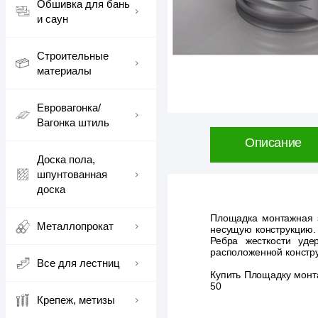
Обшивка для бань
и саун
Строительные
материалы
Евровагонка/
Вагонка штиль
Описание
Доска пола,
шпунтованная
доска
Площадка монтажная з
Металлопрокат
несущую конструкцию.
Ребра жесткости уде
расположенной констру
Все для лестниц
Купить Площадку монта
50
Крепеж, метизы