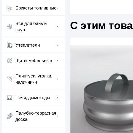
Брикеты топливные
С этим тов
Все для бань и
саун
Утеплители
Щиты мебельные
Плинтуса, уголки,
наличники
Печи, дымоходы
Палубно-террасная
доска