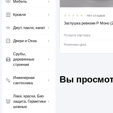
Мебель
Кровля
Нет отзывов
Нет отзывов
чный 500*600 мм (430, 0.5)
Заглушка ревизии Р Моно (2
Джут, пакля, канат
1061 ₽
ра
/
шт
По карте партнера
Двери и Окна
1082 ₽
/
шт
Розничная цена
Срубы,
деревянные
строения
Вы просмот
Инженерная
сантехника
Лаки, краски, Био
защита, Герметики
шовные