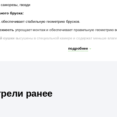
саморезы, гвозди
ного бруска:
а
обеспечивает стабильную геометрию брусков.
рхность
упрощает монтаж и обеспечивает правильную геометрию в
й сушки
высушены в специальной камере и содержат меньше влаги, 
подробнее
рели ранее