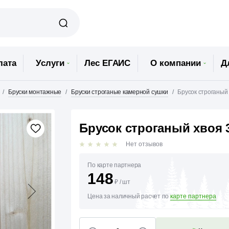
лата
Услуги
Лес ЕГАИС
О компании
Д
Бруски монтажные
Бруски строганые камерной сушки
Брусок строганый
Брусок строганый хвоя 
Нет отзывов
По карте партнера
148
₽
/
шт
Цена за наличный расчет по
карте партнера