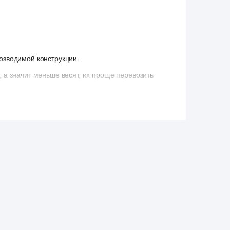
озводимой конструкции.
а значит меньше весят, их проще перевозить