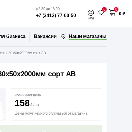
с 8.30 до 18.00
0
0
0 ₽
+7 (3412) 77-60-50
Вход
Наши магазины
ля бизнеса
Вакансии
 хвоя 30х50х2000мм сорт АВ
30х50х2000мм сорт АВ
Розничная цена
158
₽
/
шт
Цены могут немного отличаться от магазина