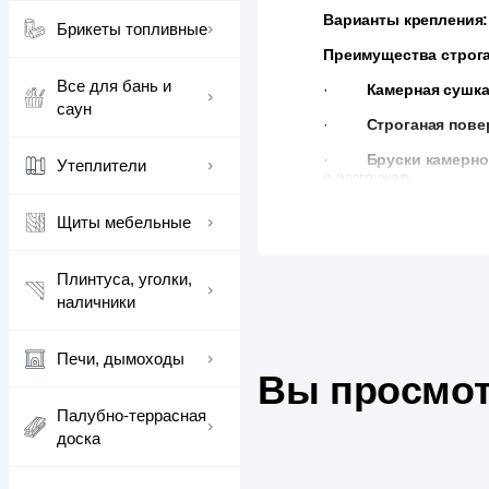
Варианты крепления:
Брикеты топливные
Преимущества строга
Все для бань и
·
Камерная сушк
саун
·
Строганая пове
·
Бруски камерно
Утеплители
и разгружать.
Щиты мебельные
Плинтуса, уголки,
наличники
Печи, дымоходы
Вы просмот
Палубно-террасная
доска