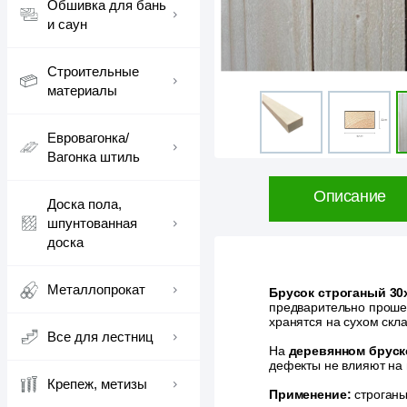
Обшивка для бань
и саун
Строительные
материалы
Евровагонка/
Вагонка штиль
Описание
Доска пола,
шпунтованная
доска
Металлопрокат
Брусок строганый 30
предварительно проше
хранятся на сухом скл
Все для лестниц
На
деревянном бруск
дефекты не влияют на 
Крепеж, метизы
Применение:
строганы