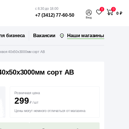
с 8.30 до 18.00
0
0
0 ₽
+7 (3412) 77-60-50
Вход
Наши магазины
ля бизнеса
Вакансии
 хвоя 40х50х3000мм сорт АВ
40х50х3000мм сорт АВ
Розничная цена
299
₽
/
шт
Цены могут немного отличаться от магазина