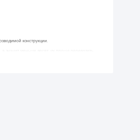
озводимой конструкции.
а значит меньше весят, их проще перевозить