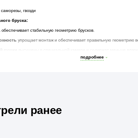
саморезы, гвозди
ного бруска:
а
обеспечивает стабильную геометрию брусков.
рхность
упрощает монтаж и обеспечивает правильную геометрию в
й сушки
высушены в специальной камере и содержат меньше влаги, 
подробнее
рели ранее