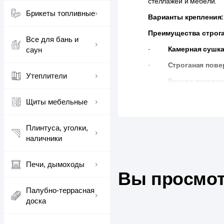
стеллажей и мебели.
Брикеты топливные
Варианты крепления:
Преимущества строга
Все для бань и
·
Камерная сушк
саун
·
Строганая пове
Утеплители
·
Бруски камерно
и разгружать.
Щиты мебельные
Плинтуса, уголки,
наличники
Печи, дымоходы
Вы просмот
Палубно-террасная
доска