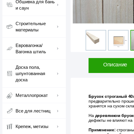
Обшивка для бань
и саун
Строительные
материалы
Евровагонка/
Вагонка штиль
Описание
Доска пола,
шпунтованная
доска
Металлопрокат
Брусок строганый 40
предварительно проше
хранятся на сухом скл
Все для лестниц
На
деревянном бруск
дефекты не влияют на 
Крепеж, метизы
Применение:
строганы