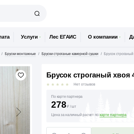
лата
Услуги
Лес ЕГАИС
О компании
Д
Бруски монтажные
Бруски строганые камерной сушки
Брусок строганый
Брусок строганый хвоя 
Нет отзывов
По карте партнера
278
₽
/
шт
Цена за наличный расчет по
карте партнера