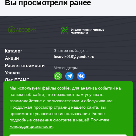
Вы просмотрели ранее
Каталог
Электронный адрес
lesovik018@yandex.ru
Акции
Расчет стоимости
Мессенджеры
Услуги
Лес ЕГАИС
О компании
Мы используем файлы cookie, для анализа событий на
Справочная служба
Доставка и оплата
нашем веб-сайте, что позволяет нам улучшать
+7 (3412) 77-60-50
взаимодействие с пользователями и обслуживание.
Для бизнеса
Продолжая просмотр страниц нашего сайта, вы
принимаете условия его использования. Более
Наши магазины
подробные сведения смотрите в нашей
Политике
конфиденциальности
.
Наши адреса