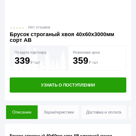
Нет отзывов
Брусок строганый хвоя 40х60х3000мм
сорт АВ
По карте партнера
Розничная цена
339
359
₽
/
шт
₽
/
шт
УЗНАТЬ О ПОСТУПЛЕНИИ
Описание
Характеристики
Доставка и оплата
В
Брусок строганый 40х60мм сорт АВ камерной сушки
—