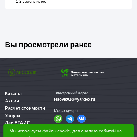
1-2 Зеленый лес
Вы просмотрели ранее
Каталог
Электронный адрес
lesovik018@yandex.ru
Акции
Расчет стоимости
Мессенджеры
Услуги
Лес ЕГАИС
О компании
Мы используем файлы cookie, для анализа событий на
Справочная служба