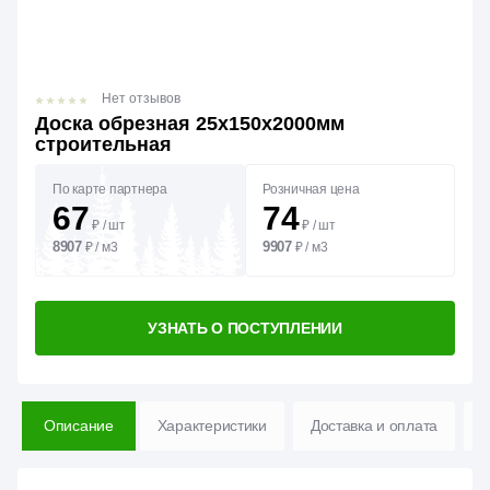
Нет отзывов
Доска обрезная 25х150х2000мм
строительная
По карте партнера
Розничная цена
67
74
₽
/
шт
₽
/
шт
8907
9907
₽
/
м3
₽
/
м3
УЗНАТЬ О ПОСТУПЛЕНИИ
Описание
Характеристики
Доставка и оплата
В