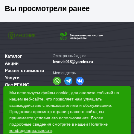
Вы просмотрели ранее
Черновые конструкции – обрешётка, временные сооружения,
поддоны.
Хозяйственные постройки – сараи, навесы, заборы, собачьи
будки.
Внутренние неответственные элементы – каркасы перегородок,
основания под обшивку.
Декоративные проекты – стилизация "под старину", элементы
ландшафтного дизайна (если обзол и потемнения не критичны).
Каталог
Электронный адрес
lesovik018@yandex.ru
Акции
Цены на доску в Ижевске – одни из самых выгодных на рынке.
Расчет стоимости
Доставка доски в день заказа. Распил в нужный размер.
Мессенджеры
Услуги
Лес ЕГАИС
О компании
Мы используем файлы cookie, для анализа событий на
Справочная служба
Доставка и оплата
нашем веб-сайте, что позволяет нам улучшать
+7 (3412) 77-60-50
взаимодействие с пользователями и обслуживание.
Для бизнеса
Продолжая просмотр страниц нашего сайта, вы
принимаете условия его использования. Более
Наши магазины
подробные сведения смотрите в нашей
Политике
конфиденциальности
.