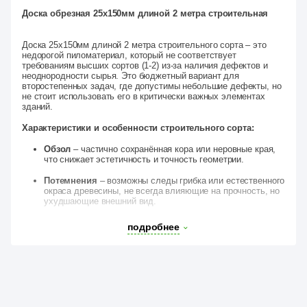
Доска обрезная 25х150мм длиной 2 метра строительная
Доска 25х150мм длиной 2 метра строительного сорта – это
недорогой пиломатериал, который не соответствует
требованиям высших сортов (1-2) из-за наличия дефектов и
неоднородности сырья. Это бюджетный вариант для
второстепенных задач, где допустимы небольшие дефекты, но
не стоит использовать его в критически важных элементах
зданий.
Характеристики и особенности строительного сорта:
Обзол
– частично сохранённая кора или неровные края,
что снижает эстетичность и точность геометрии.
Потемнения
– возможны следы грибка или естественного
окраса древесины, не всегда влияющие на прочность, но
ухудшающие внешний вид.
Смешанное сырьё
– включает сухостой (высохшие на
подробнее
корню деревья) и «Зеленый лес» не прошедший в сорт 1-2
по одному или нескольким дефектам (сучки, трещины,
волна, искривления).
Низкая цена
– главное преимущество перед более
качественными сортами.
Область применения: