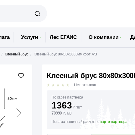
лата
Услуги
Лес ЕГАИС
О компании
Д
Клееный брус
Клееный брус 80х80х3000мм сорт А/В
Клееный брус 80х80х300
Нет отзывов
По карте партнера
1363
₽
/
шт
70990
₽
/
м3
Цена за наличный расчет по
карте партнера