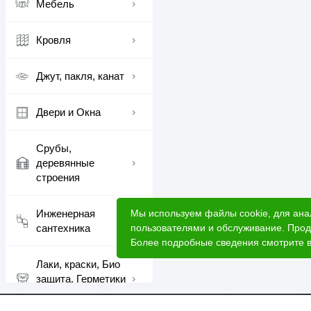
Мебель
Кровля
Джут, пакля, канат
Двери и Окна
Срубы,
деревянные
строения
Мы используем файлы cookie, для ана
Инженерная
пользователями и обслуживание. Прод
сантехника
Более подробные сведения смотрите 
Лаки, краски, Био
защита, Герметики
шовные