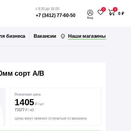
с 8.30 до 18.00
0
0
0 ₽
+7 (3412) 77-60-50
Вход
Наши магазины
ля бизнеса
Вакансии
0мм сорт А/В
Розничная цена
1405
₽
/
шт
73177
₽
/
м3
Цены могут немного отличаться от магазина