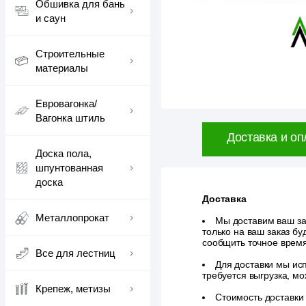
Обшивка для бань
и саун
Строительные
материалы
Евровагонка/
Вагонка штиль
Доставка и оп
Доска пола,
шпунтованная
доска
Доставка
Металлопрокат
Мы доставим ваш зак
только на ваш заказ б
сообщить точное врем
Все для лестниц
Для доставки мы исп
требуется выгрузка, м
Крепеж, метизы
Стоимость доставки