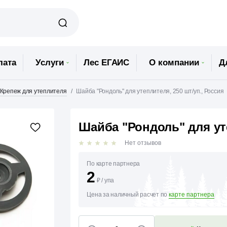
лата
Услуги
Лес ЕГАИС
О компании
Д
Крепеж для утеплителя
Шайба "Рондоль" для утеплителя, 250 шт/уп., Россия
Шайба "Рондоль" для уте
Нет отзывов
По карте партнера
2
₽
/
упа
Цена за наличный расчет по
карте партнера