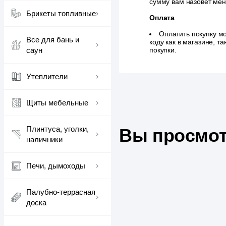
сумму вам назовет ме
Брикеты топливные
Оплата
Оплатить покупку м
Все для бань и
коду как в магазине, 
саун
покупки.
Утеплители
Щиты мебельные
Плинтуса, уголки,
Вы просмот
наличники
Печи, дымоходы
Палубно-террасная
доска