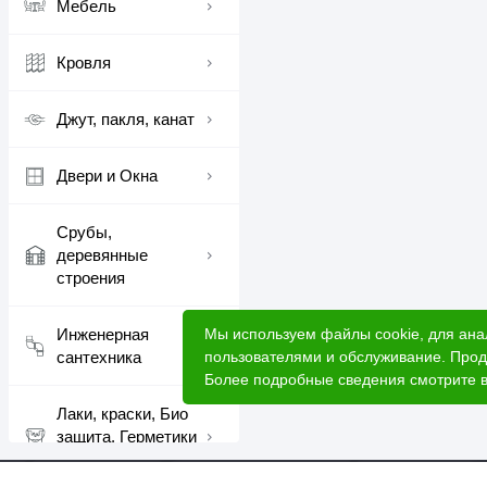
Мебель
Кровля
Джут, пакля, канат
Двери и Окна
Срубы,
деревянные
строения
Мы используем файлы cookie, для ана
Инженерная
пользователями и обслуживание. Прод
сантехника
Более подробные сведения смотрите 
Лаки, краски, Био
защита, Герметики
шовные