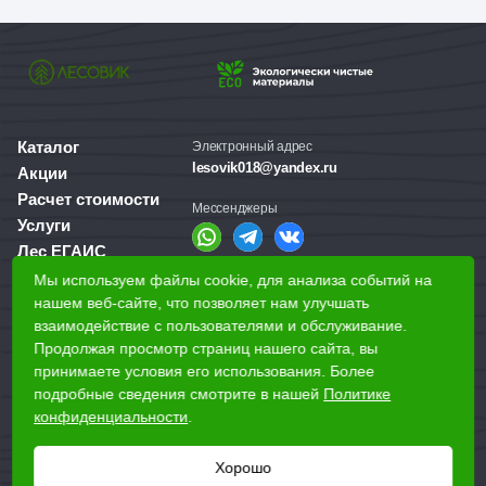
Каталог
Электронный адрес
lesovik018@yandex.ru
Акции
Расчет стоимости
Мессенджеры
Услуги
Лес ЕГАИС
О компании
Мы используем файлы cookie, для анализа событий на
Справочная служба
Доставка и оплата
нашем веб-сайте, что позволяет нам улучшать
+7 (3412) 77-60-50
взаимодействие с пользователями и обслуживание.
Для бизнеса
Продолжая просмотр страниц нашего сайта, вы
принимаете условия его использования. Более
Наши магазины
подробные сведения смотрите в нашей
Политике
конфиденциальности
.
Наши адреса
Ижевск, Воткинское шоссе, 340
Хорошо