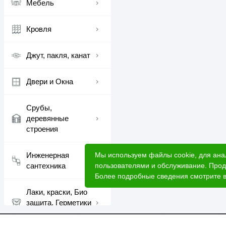
Мебель
Кровля
Джут, пакля, канат
Двери и Окна
Срубы,
деревянные
строения
Мы используем файлы cookie, для ана
Инженерная
пользователями и обслуживание. Прод
сантехника
Более подробные сведения смотрите 
Лаки, краски, Био
защита, Герметики
шовные