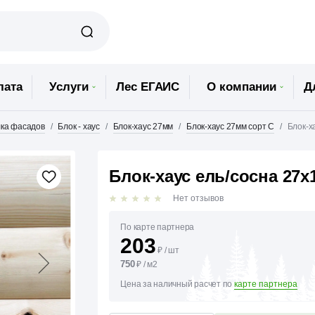
лата
Услуги
Лес ЕГАИС
О компании
Д
ка фасадов
Блок - хаус
Блок-хаус 27мм
Блок-хаус 27мм сорт С
Блок-х
Блок-хаус ель/сосна 27х
Нет отзывов
По карте партнера
203
₽
/
шт
750
₽
/
м2
Цена за наличный расчет по
карте партнера