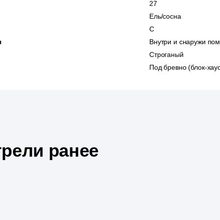
27
Ель/сосна
С
я
Внутри и снаружи по
Строганый
Под бревно (блок-хау
рели ранее