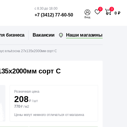
с 8.30 до 18.00
0
0
0 ₽
+7 (3412) 77-60-50
Вход
Наши магазины
ля бизнеса
Вакансии
аус ель/сосна 27х135х2000мм сорт С
135х2000мм сорт С
Розничная цена
208
₽
/
шт
770
₽
/
м2
Цены могут немного отличаться от магазина