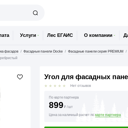
лата
Услуги
Лес ЕГАИС
О компании
Д
ка фасадов
Фасадные панели Docke
Фасадные панели серия PREMIUM
еребристый
Угол для фасадных пан
Нет отзывов
По карте партнера
899
₽
/
шт
Цена за наличный расчет по
карте партнера