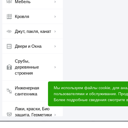
Мебель
Кровля
Джут, пакля, канат
Двери и Окна
Срубы,
деревянные
строения
Мы используем файлы cookie, для ана
Инженерная
пользователями и обслуживание. Прод
сантехника
Более подробные сведения смотрите 
Лаки, краски, Био
защита, Герметики
шовные