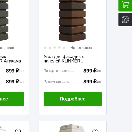
 отзывов
Нет отзывов
ных
Угол для фасадных
R Атакама
панелей KLINKER
Калахари
899 ₽
899 ₽
/
шт
По карте партнера
/
шт
899 ₽
899 ₽
/
шт
Розничная цена
/
шт
нее
Подробнее