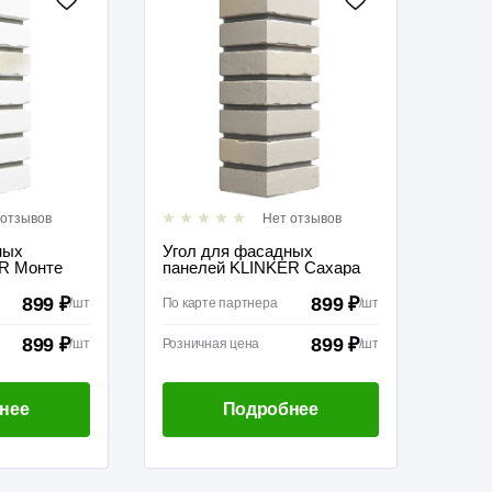
 отзывов
Нет отзывов
ных
Угол для фасадных
R Монте
панелей KLINKER Сахара
899 ₽
899 ₽
/
шт
По карте партнера
/
шт
899 ₽
899 ₽
/
шт
Розничная цена
/
шт
нее
Подробнее