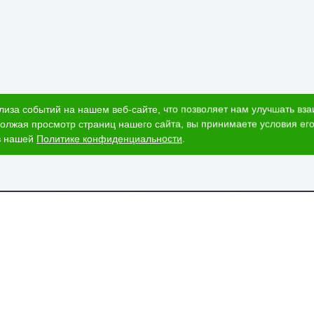
лиза событий на нашем веб-сайте, что позволяет нам улучшать вз
олжая просмотр страниц нашего сайта, вы принимаете условия его
в нашей
Политике конфиденциальности
.
ог
Наши адреса
и
Ижевск, Воткинское шоссе, 340
т стоимости
и
ЕГАИС