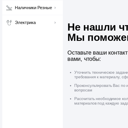
Наличники Резные
Электрика
Не нашли ч
Мы поможе
Оставьте ваши контак
вами, чтобы:
Уточнить техническое задан
требования к материалу, сф
Проконсультировать Вас по
вопросам
Рассчитать необходимое кол
материалов под каждую зад