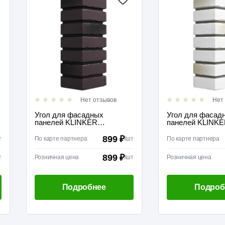
Нет отзывов
Нет
Угол для фасадных
Угол для фасад
панелей KLINKER
панелей KLINKE
Колорадо
899 ₽
т
По карте партнера
/
шт
По карте партнера
899 ₽
т
Розничная цена
/
шт
Розничная цена
Подробнее
Подроб