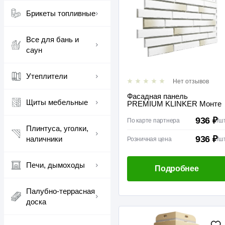
Брикеты топливные
Все для бань и
саун
Утеплители
Нет отзывов
Фасадная панель
Щиты мебельные
PREMIUM KLINKER Монте
936 ₽
По карте партнера
/
ш
Плинтуса, уголки,
936 ₽
наличники
Розничная цена
/
ш
Печи, дымоходы
Подробнее
Палубно-террасная
доска