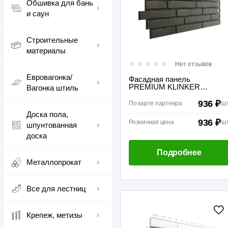
Обшивка для бань
и саун
Строительные
материалы
Нет отзывов
Евровагонка/
Фасадная панель
PREMIUM KLINKER
Вагонка штиль
Атакама
936 ₽
По карте партнера
/
ш
Доска пола,
936 ₽
Розничная цена
/
ш
шпунтованная
доска
Подробнее
Металлопрокат
Все для лестниц
Крепеж, метизы