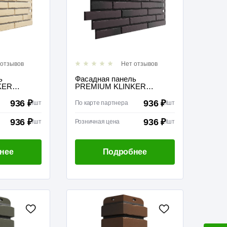
 отзывов
Нет отзывов
ь
Фасадная панель
KER
PREMIUM KLINKER
Колорадо
936 ₽
936 ₽
/
шт
По карте партнера
/
шт
936 ₽
936 ₽
/
шт
Розничная цена
/
шт
нее
Подробнее