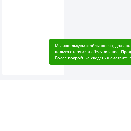
Мы используем файлы cookie, для ана
пользователями и обслуживание. Прод
Более подробные сведения смотрите 
Катал
Акци
Расче
Услуг
2026 © Лесовик - интернет-магазин.
Лес 