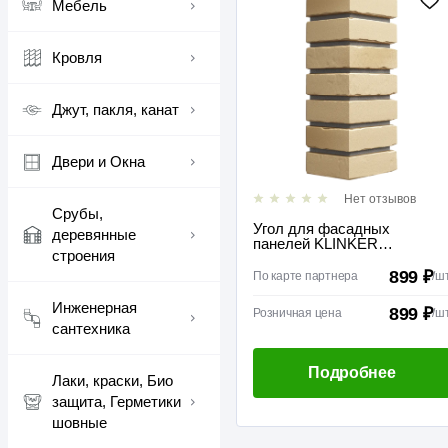
Мебель
Кровля
Джут, пакля, канат
Двери и Окна
Нет отзывов
Срубы,
Угол для фасадных
деревянные
панелей KLINKER
строения
Каракумы
899 ₽
По карте партнера
/
ш
Инженерная
899 ₽
Розничная цена
/
ш
сантехника
Подробнее
Лаки, краски, Био
защита, Герметики
шовные