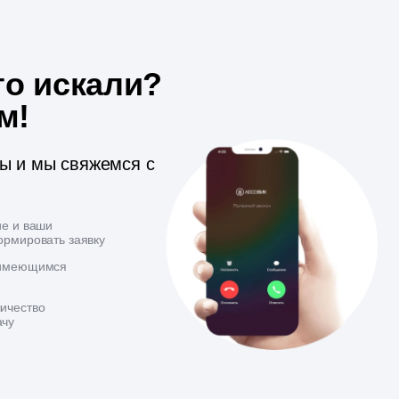
то искали?
м!
ты и мы свяжемся с
ие и ваши
ормировать заявку
 имеющимся
ичество
ачу