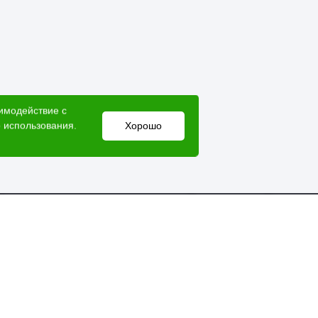
аимодействие с
 использования.
Хорошо
Электронный адрес
lesovik018@yandex.ru
Мессенджеры