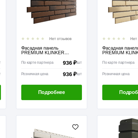
Нет отзывов
Нет
Фасадная панель
Фасадная панел
PREMIUM KLINKER
PREMIUM KLIN
Калахари
Каракумы
936 ₽
т
По карте партнера
/
шт
По карте партнера
936 ₽
т
Розничная цена
/
шт
Розничная цена
Подробнее
Подроб