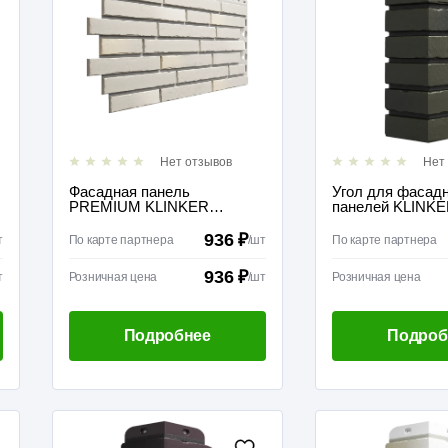
Нет отзывов
Нет
Фасадная панель
Угол для фасад
PREMIUM KLINKER
панелей KLINKE
Сахара
936 ₽
т
По карте партнера
/
шт
По карте партнера
936 ₽
т
Розничная цена
/
шт
Розничная цена
Подробнее
Подроб