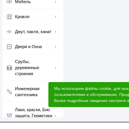
Мебель
Кровля
Джут, пакля, канат
Двери и Окна
Срубы,
деревянные
строения
Мы используем файлы cookie, для ана
Инженерная
пользователями и обслуживание. Прод
сантехника
Более подробные сведения смотрите 
Лаки, краски, Био
защита, Герметики
шовные