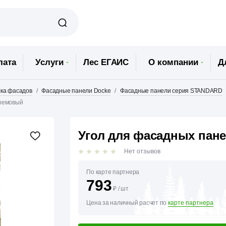
лата
Услуги
Лес ЕГАИС
О компании
Д
ка фасадов
Фасадные панели Docke
Фасадные панели серия STANDARD
Кремовый
Угол для фасадных пан
Нет отзывов
По карте партнера
793
₽
/
шт
Цена за наличный расчет по
карте партнера