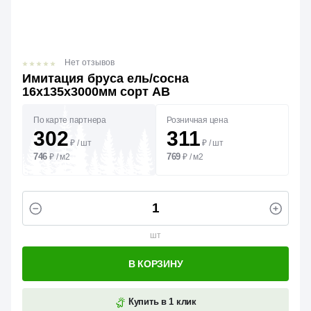
Нет отзывов
Имитация бруса ель/сосна
16х135х3000мм сорт АВ
По карте партнера
Розничная цена
302
311
₽
/
шт
₽
/
шт
746
769
₽
/
м2
₽
/
м2
шт
В КОРЗИНУ
Купить в 1 клик