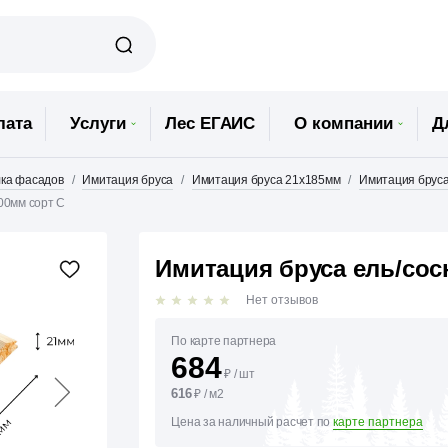
лата
Услуги
Лес ЕГАИС
О компании
Д
ка фасадов
Имитация бруса
Имитация бруса 21х185мм
Имитация бруса
00мм сорт С
Имитация бруса ель/сос
Нет отзывов
По карте партнера
684
₽
/
шт
616
₽
/
м2
Цена за наличный расчет по
карте партнера