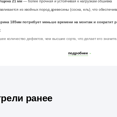
лщина 21 мм
— более прочная и устойчивая к нагрузкам обшивка
авливается из хвойных пород древесины (сосна, ель), что обеспечив
ирина 185мм
потребует меньше времени на монтаж и сократит р
:
шее количество дефектов, чем высшие сорта, что делает его значи
- возможно наличие выпавших сучков, которые не влияют на общую 
подробнее
бработки.
нту
-допускаются небольшие повреждения в области шипа и паза, ко
атности при установке.
о наличие участков с изменением цвета (синева) из-за естественных
вечность материала.
нные дефекты, вагонка сорта С сохраняет свои основные функции и
ия не являются приоритетными.
рели ранее
а домов, террас, беседок.
ерческих помещений (кафе, рестораны, отели).