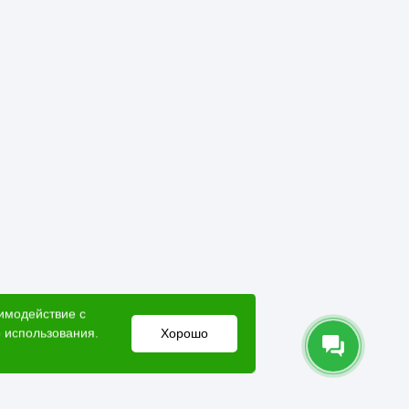
 Лесовик. Предлагаем
быструю доставку в
аимодействие с
 использования.
Хорошо