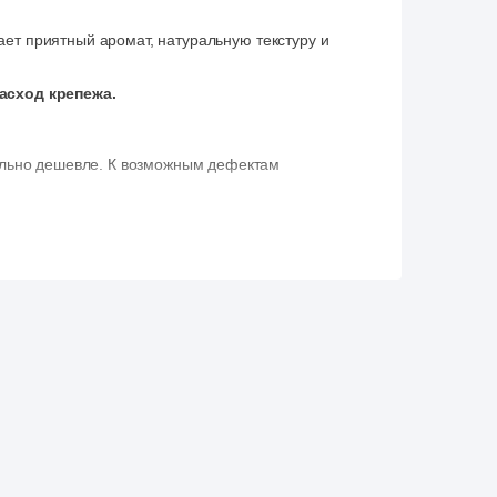
ает приятный аромат, натуральную текстуру и
асход крепежа.
тельно дешевле. К возможным дефектам
прочность материала, но могут требовать
торые не препятствуют монтажу, но могут
 процессов в древесине. Это не влияет на
 подходит для использования в местах, где