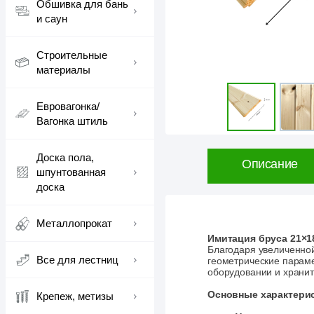
Обшивка для бань
и саун
Строительные
материалы
Евровагонка/
Вагонка штиль
Доска пола,
Описание
шпунтованная
доска
Металлопрокат
Имитация бруса 21×18
Благодаря увеличенной
Все для лестниц
геометрические параме
оборудовании и хранитс
Основные характерис
Крепеж, метизы