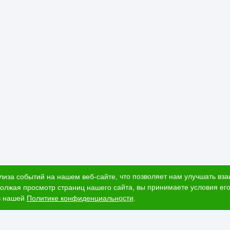
.
 тех, кто ищет отделку по доступной цене.
а
в Ижевске по выгодной цене можно в интернет-магазине компании
лиза событий на нашем веб-сайте, что позволяет нам улучшать вз
олжая просмотр страниц нашего сайта, вы принимаете условия его
в нашей
Политике конфиденциальности
.