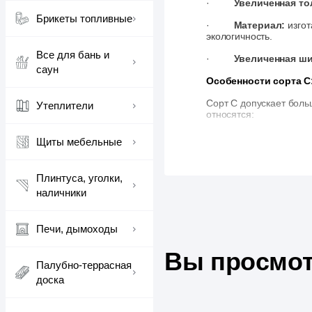
·
Увеличенная то
Брикеты топливные
·
Материал:
изгот
экологичность.
Все для бань и
·
Увеличенная ш
саун
Особенности сорта С
Сорт С допускает боль
Утеплители
относятся:
Выпавшие сучки
Щиты мебельные
дополнительной о
Дефекты по шпу
потребовать аккур
Плинтуса, уголки,
Синева
- возможн
наличники
прочность и долго
Несмотря на перечисле
эстетические требован
Печи, дымоходы
Применение:
Вы просмот
Палубно-террасная
·
Наружная обшивк
доска
·
Оформление комм