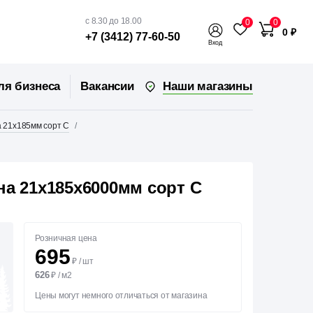
с 8.30 до 18.00
0
0
0 ₽
+7 (3412) 77-60-50
Вход
Наши магазины
ля бизнеса
Вакансии
 21х185мм сорт С
на 21х185х6000мм сорт С
Розничная цена
695
₽
/
шт
626
₽
/
м2
Цены могут немного отличаться от магазина