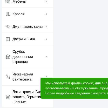
·
Подшивы кровли
Мебель
Это отличный выбор для
Кровля
Купить имитацию брус
день заказа
!
Джут, пакля, канат
Двери и Окна
Срубы,
деревянные
строения
Инженерная
сантехника
Мы используем файлы cookie, для ана
пользователями и обслуживание. Прод
Лаки, краски, Био
Более подробные сведения смотрите 
защита, Герметики
шовные