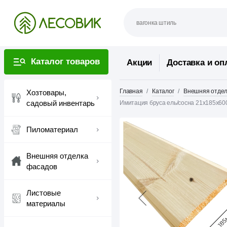
Каталог товаров
Акции
Доставка и оп
Главная
Каталог
Внешняя отдел
Хозтовары,
садовый инвентарь
Имитация бруса ель/сосна 21х185х60
Пиломатериал
Внешняя отделка
фасадов
Листовые
материалы