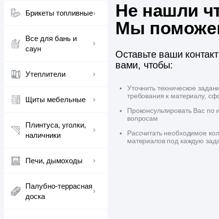
Не нашли ч
Брикеты топливные
Мы поможе
Все для бань и
саун
Оставьте ваши контак
вами, чтобы:
Утеплители
Уточнить техническое задан
требования к материалу, сф
Щиты мебельные
Проконсультировать Вас по
вопросам
Плинтуса, уголки,
Рассчитать необходимое кол
наличники
материалов под каждую зад
Печи, дымоходы
Палубно-террасная
доска