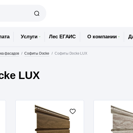
лата
Услуги
Лес ЕГАИС
О компании
Д
ка фасадов
Софиты Docke
Софиты Docke LUX
cke LUX