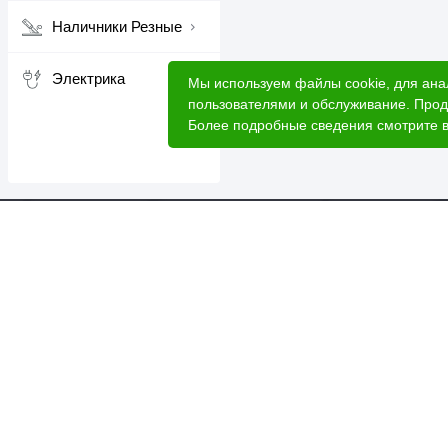
Наличники Резные
Электрика
Мы используем файлы cookie, для ана
пользователями и обслуживание. Прод
Более подробные сведения смотрите 
Катал
Акци
Расче
Услуг
2026 © Лесовик - интернет-магазин.
Лес 
Данный интернет-сайт носит исключительно
О ком
информационный характер, вся информация носит
ознакомительный характер и ни при каких условиях
Доста
не является публичной офертой.
Для б