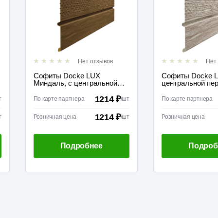
Нет отзывов
Нет
Софиты Docke LUX
Софиты Docke L
Миндаль, с центральной
центральной пе
перфорацией
1214 ₽
т
По карте партнера
/
шт
По карте партнера
1214 ₽
т
Розничная цена
/
шт
Розничная цена
Подробнее
Подроб