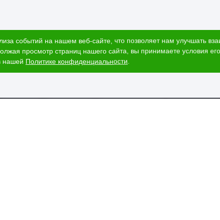
лиза событий на нашем веб-сайте, что позволяет нам улучшать вз
олжая просмотр страниц нашего сайта, вы принимаете условия его
в нашей
Политике конфиденциальности
.
ог
Наши адреса
и
Ижевск, Воткинское шоссе, 340
т стоимости
и
ЕГАИС
пании
вка и оплата
изнеса