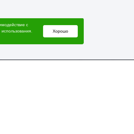
аимодействие с
 использования.
Хорошо
Электронный адрес
lesovik018@yandex.ru
Мессенджеры
Справочная служба
+7 (3412) 77-60-50