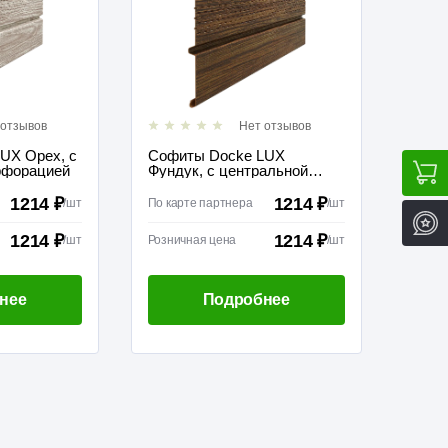
 отзывов
Нет отзывов
UX Орех, с
Софиты Docke LUX
рфорацией
Фундук, с центральной
перфорацией
1214 ₽
1214 ₽
/
шт
По карте партнера
/
шт
1214 ₽
1214 ₽
/
шт
Розничная цена
/
шт
нее
Подробнее