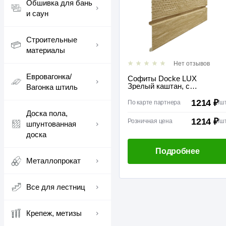
Обшивка для бань
и саун
Строительные
материалы
Нет отзывов
Евровагонка/
Софиты Docke LUX
Зрелый каштан, с
Вагонка штиль
центральной перфорацией
1214 ₽
По карте партнера
/
ш
Доска пола,
1214 ₽
Розничная цена
/
ш
шпунтованная
доска
Подробнее
Металлопрокат
Все для лестниц
Крепеж, метизы