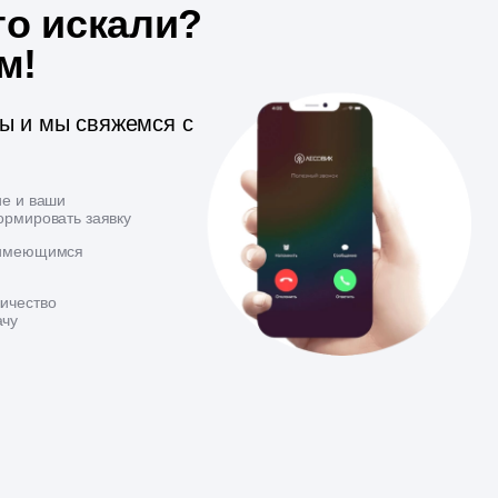
то искали?
м!
ты и мы свяжемся с
ие и ваши
ормировать заявку
 имеющимся
ичество
ачу