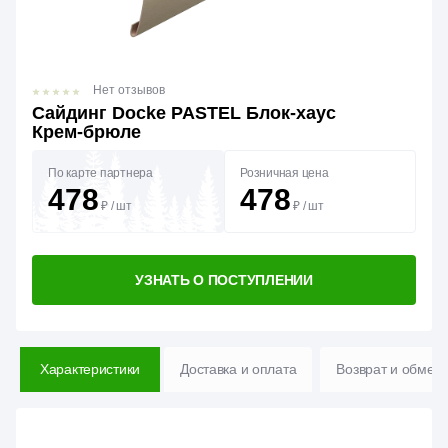
Нет отзывов
Сайдинг Docke PASTEL Блок-хаус
Крем-брюле
По карте партнера
Розничная цена
478
478
₽
/
шт
₽
/
шт
УЗНАТЬ О ПОСТУПЛЕНИИ
Характеристики
Доставка и оплата
Возврат и обмен