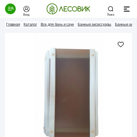
Вход
Поиск
Главная
Каталог
Все для бань и саун
Банные аксессуары
Банные аксе