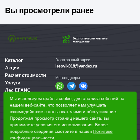
Вы просмотрели ранее
Каталог
Электронный адрес
lesovik018@yandex.ru
Акции
Расчет стоимости
Мессенджеры
Услуги
Лес ЕГАИС
О компании
Мы используем файлы cookie, для анализа событий на
Справочная служба
нашем веб-сайте, что позволяет нам улучшать
Доставка и оплата
+7 (3412) 77-60-50
взаимодействие с пользователями и обслуживание.
Для бизнеса
Продолжая просмотр страниц нашего сайта, вы
принимаете условия его использования. Более
Наши магазины
подробные сведения смотрите в нашей
Политике
конфиденциальности
.