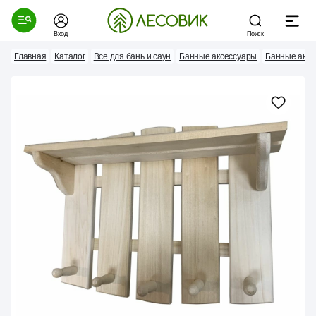
Вход
Поиск
Главная
Каталог
Все для бань и саун
Банные аксессуары
Банные аксе