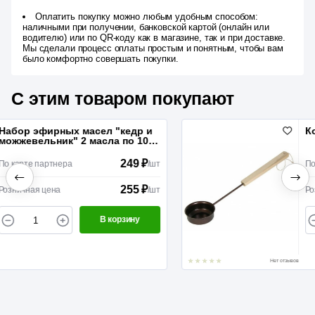
Оплатить покупку можно любым удобным способом:
наличными при получении, банковской картой (онлайн или
водителю) или по QR-коду как в магазине, так и при доставке.
Мы сделали процесс оплаты простым и понятным, чтобы вам
было комфортно совершать покупки.
С этим товаром покупают
Ковш 0,2 "Русич" (51см)
612 ₽
т
По карте партнера
/
шт
625 ₽
т
Розничная цена
/
шт
В корзину
Нет отзывов