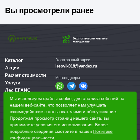
Вы просмотрели ранее
Каталог
Электронный адрес
lesovik018@yandex.ru
Акции
Расчет стоимости
Мессенджеры
Услуги
Лес ЕГАИС
О компании
Мы используем файлы cookie, для анализа событий на
Справочная служба
нашем веб-сайте, что позволяет нам улучшать
Доставка и оплата
+7 (3412) 77-60-50
взаимодействие с пользователями и обслуживание.
Для бизнеса
Продолжая просмотр страниц нашего сайта, вы
принимаете условия его использования. Более
Наши магазины
подробные сведения смотрите в нашей
Политике
конфиденциальности
.