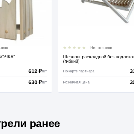
Нет отзывов
Шезлонг раскладной без подлокотников
(гибкий)
612 ₽
3197 ₽
/
шт
По карте партнера
/
шт
630 ₽
3295 ₽
/
шт
Розничная цена
/
шт
рели ранее