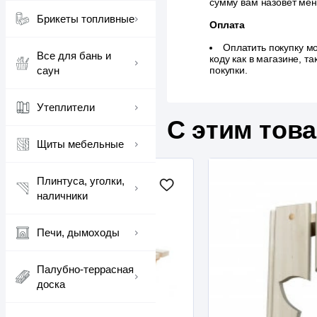
сумму вам назовет ме
Брикеты топливные
Оплата
Оплатить покупку м
Все для бань и
коду как в магазине, 
саун
покупки.
Утеплители
С этим тов
Щиты мебельные
Плинтуса, уголки,
наличники
Печи, дымоходы
Палубно-террасная
доска