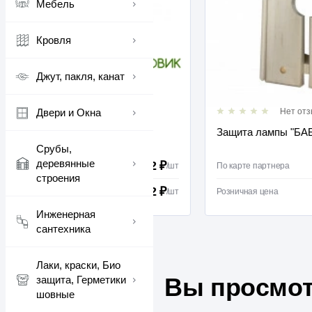
Мебель
Кровля
Джут, пакля, канат
Двери и Окна
Нет отзывов
Нет отзывов
200мм Банька
Защита лампы "БАБОЧКА"
Срубы,
деревянные
2472 ₽
ра
/
шт
По карте партнера
строения
2522 ₽
/
шт
Розничная цена
Инженерная
сантехника
Лаки, краски, Био
Вы просмот
защита, Герметики
шовные