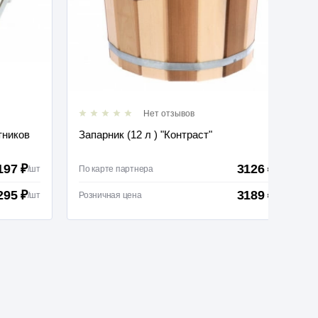
Нет отзывов
Запарник (12 л ) "Контраст"
Лавка 
3126 ₽
По карте партнера
/
шт
По карт
3189 ₽
Розничная цена
/
шт
Розничн