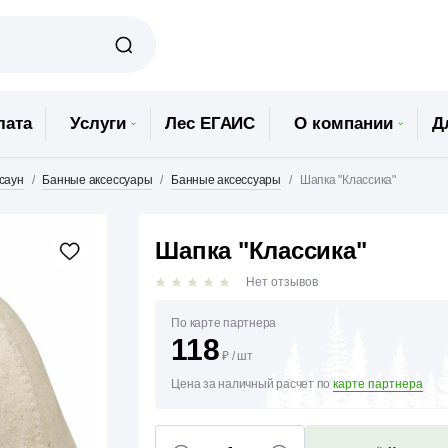
лата
Услуги
Лес ЕГАИС
О компании
Д
 саун
Банные аксессуары
Банные аксессуары
Шапка "Классика"
Шапка "Классика"
Нет отзывов
По карте партнера
118
₽
/
шт
Цена за наличный расчет по
карте партнера