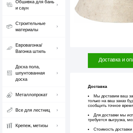
Обшивка для бань
и саун
Строительные
материалы
Евровагонка/
Вагонка штиль
Доставка и оп
Доска пола,
шпунтованная
доска
Доставка
Металлопрокат
Мы доставим ваш зак
только на ваш заказ б
сообщить точное врем
Все для лестниц
Для доставки мы исп
требуется выгрузка, м
Крепеж, метизы
Стоимость доставки