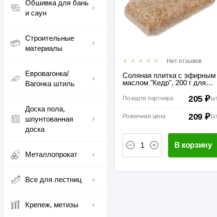
Обшивка для бань
и саун
Строительные
материалы
Нет отзывов
Евровагонка/
Соляная плитка с эфирным
маслом "Кедр", 200 г для
Вагонка штиль
бани и сауны "Банные
штучки"
205 ₽
По карте партнера
/
ш
Доска пола,
209 ₽
Розничная цена
/
ш
шпунтованная
доска
В корзину
Металлопрокат
Все для лестниц
Крепеж, метизы