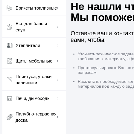
Не нашли ч
Брикеты топливные
Мы поможе
Все для бань и
саун
Оставьте ваши контак
вами, чтобы:
Утеплители
Уточнить техническое задан
требования к материалу, сф
Щиты мебельные
Проконсультировать Вас по
вопросам
Плинтуса, уголки,
Рассчитать необходимое кол
наличники
материалов под каждую зад
Печи, дымоходы
Палубно-террасная
доска