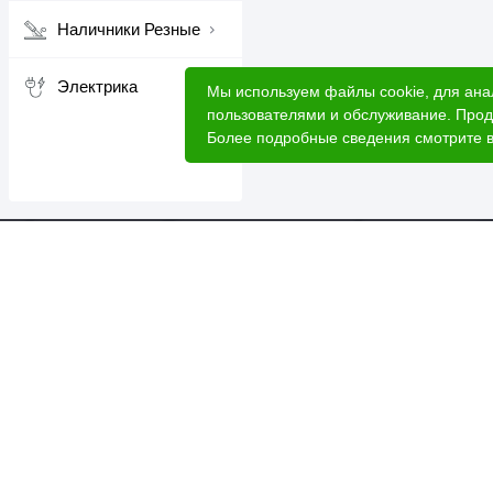
Наличники Резные
Электрика
Мы используем файлы cookie, для ана
пользователями и обслуживание. Прод
Более подробные сведения смотрите 
Катал
Акци
Расче
Услуг
2026 © Лесовик - интернет-магазин.
Лес 
Данный интернет-сайт носит исключительно
О ком
информационный характер, вся информация носит
ознакомительный характер и ни при каких условиях
Доста
не является публичной офертой.
Для б