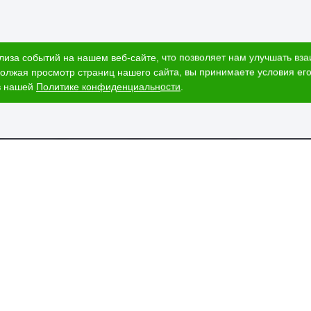
лиза событий на нашем веб-сайте, что позволяет нам улучшать вз
олжая просмотр страниц нашего сайта, вы принимаете условия его
в нашей
Политике конфиденциальности
.
ог
Наши адреса
и
Ижевск, Воткинское шоссе, 340
т стоимости
и
ЕГАИС
пании
вка и оплата
изнеса