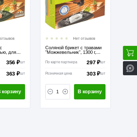
 отзывов
Нет отзывов
с
Соляной брикет с травами
ью, для
"Можжевельник", 1300 г,
для бани и сауны
356 ₽
297 ₽
/
шт
По карте партнера
/
шт
363 ₽
303 ₽
/
шт
Розничная цена
/
шт
 корзину
В корзину