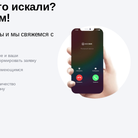
то искали?
м!
ты и мы свяжемся с
ие и ваши
ормировать заявку
 имеющимся
ичество
ачу