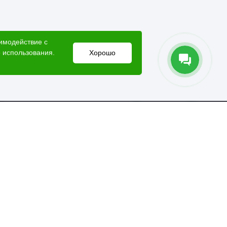
аимодействие с
 использования.
Хорошо
Электронный адрес
lesovik018@yandex.ru
Мессенджеры
Справочная служба
+7 (3412) 77-60-50