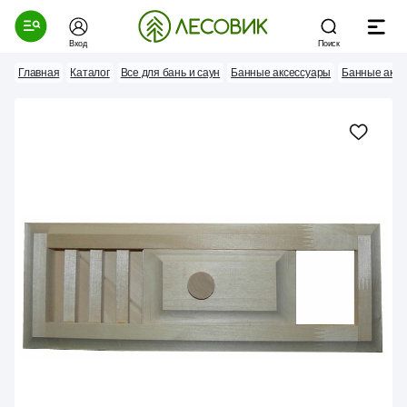
Вход
Поиск
Главная
Каталог
Все для бань и саун
Банные аксессуары
Банные аксе