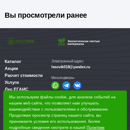
Вы просмотрели ранее
Каталог
Электронный адрес
lesovik018@yandex.ru
Акции
Расчет стоимости
Мессенджеры
Услуги
Лес ЕГАИС
О компании
Мы используем файлы cookie, для анализа событий на
Справочная служба
нашем веб-сайте, что позволяет нам улучшать
Доставка и оплата
+7 (3412) 77-60-50
взаимодействие с пользователями и обслуживание.
Для бизнеса
Продолжая просмотр страниц нашего сайта, вы
принимаете условия его использования. Более
Наши магазины
подробные сведения смотрите в нашей
Политике