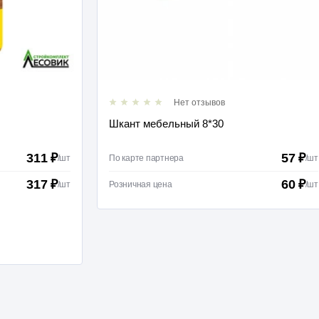
Нет отзывов
Шкант мебельный 8*30
311 ₽
57 ₽
/
шт
По карте партнера
/
шт
317 ₽
60 ₽
/
шт
Розничная цена
/
шт