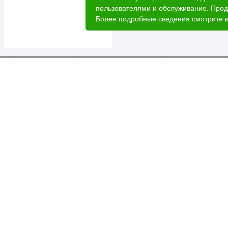
пользователями и обслуживание. Прод
Более подробные сведения смотрите 
Катал
Акци
Расче
Услуг
2026 © Лесовик - интернет-магазин.
Лес 
Данный интернет-сайт носит исключительно
О ком
информационный характер, вся информация носит
ознакомительный характер и ни при каких условиях
Доста
не является публичной офертой.
Для б
Политика о
бработки персональных данных
Н