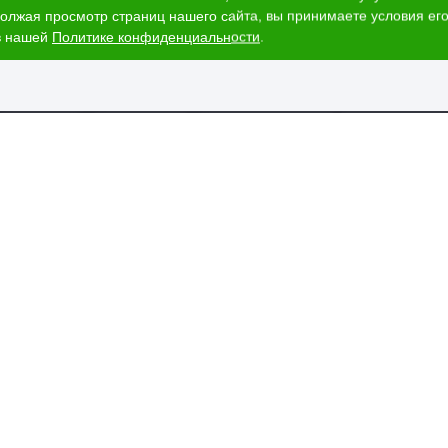
олжая просмотр страниц нашего сайта, вы принимаете условия его
в нашей
Политике конфиденциальности
.
ог
Наши адреса
и
Ижевск, Воткинское шоссе, 340
т стоимости
и
ЕГАИС
пании
вка и оплата
изнеса
аши магазины