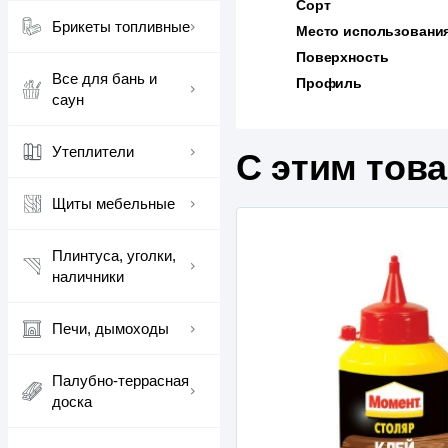
Сорт
Брикеты топливные
Место использовани
Поверхность
Все для бань и
Профиль
саун
Утеплители
С этим тов
Щиты мебельные
Плинтуса, уголки,
наличники
Печи, дымоходы
Палубно-террасная
доска