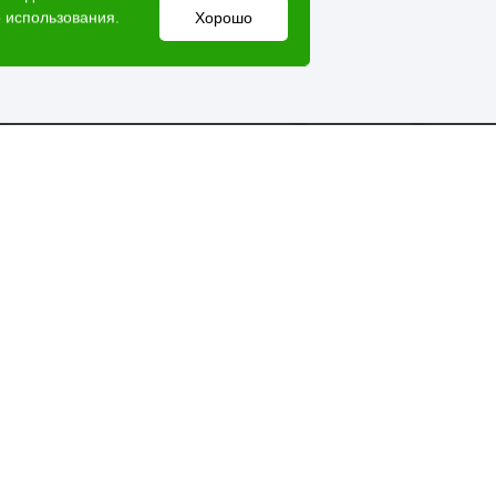
 использования.
Хорошо
Электронный адрес
lesovik018@yandex.ru
Мессенджеры
Справочная служба
+7 (3412) 77-60-50