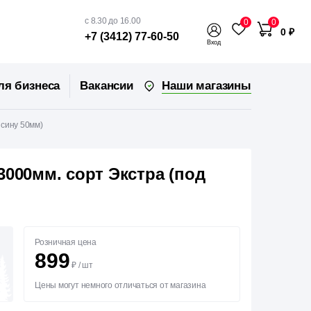
с 8.30 до 16.00
0
0
0 ₽
+7 (3412) 77-60-50
Вход
Наши магазины
ля бизнеса
Вакансии
ясину 50мм)
3000мм. сорт Экстра (под
Розничная цена
899
₽
/
шт
Цены могут немного отличаться от магазина