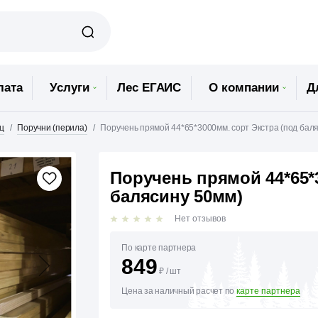
лата
Услуги
Лес ЕГАИС
О компании
Д
ц
Поручни (перила)
Поручень прямой 44*65*3000мм. сорт Экстра (под бал
Поручень прямой 44*65*
балясину 50мм)
Нет отзывов
По карте партнера
849
₽
/
шт
Цена за наличный расчет по
карте партнера