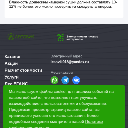
Влажность древесины камерной сушки должна составлять 10-
12% не более, это можно проверить на складе влагомером.
Каталог
Электронный адрес
lesovik018@yandex.ru
Акции
Расчет стоимости
Мессенджеры
Услуги
Лес ЕГАИС
О компании
Мы используем файлы cookie, для анализа событий на
Справочная служба
Доставка и оплата
нашем веб-сайте, что позволяет нам улучшать
+7 (3412) 77-60-50
взаимодействие с пользователями и обслуживание.
Для бизнеса
Продолжая просмотр страниц нашего сайта, вы
принимаете условия его использования. Более
Наши магазины
подробные сведения смотрите в нашей
Политике
конфиденциальности
.