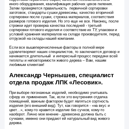
иного оборудования, квалификация рабочих цехов пиления.
Затем проверяется правильность первичной сортировки
заготовок, стандарты сушки древесины, качество вторичной
сортировки после сушки, строжка материалов, соответствия
размеров готового изделия. Но это еще не все. Наконец, после
строжки идет проверка качества последней - третьей
сортировки готового изделия и соответствие их ТУ, упаковки и
условий хранения материалов на складе производителя, перед
отгрузкой на склады нашей компании.
Если все вышеперечисленные факторы в полной мере
удовлетворяют наших специалистов, то заключается договор и
начинается длительный и интересный процесс передачи всей
теплоты и неповторимости живого дерева – Вам, нашим
любимым клиентам!
Александр Чернышев, специалист
отдела продаж ЛПК «Лесовик».
При выборе погонажных изделий, необходимо учитывать
сферу их применения. Так, если это внутренняя отделка
помещений, важным фактором будет являться сортность
изделия (его внешний вид). Тут, как говорится - «на вкус и
цвет…», кому-то нравится изделие без сучков, кому-то
наоборот. Лично мое мнение - древесина должна быть с
сучками, именно они придают ей натуральный вид живого
дерева.