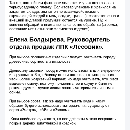
Так же, важнейшим фактором является и упаковка товара в
термоусадочную пленку. Если товар упакован и хранился на
закрытом складе, значит он не взаимодействовал с
окружающей средой (пыль, осадки, грязь…), соответственно и
внешний вид такой продукции остается на уровне. Ну, и
конечно обращайте внимание на качество обработки (строжка,
состояние мест стыковки элементов изделия).
Елена Болдырева, Руководитель
отдела продаж ЛПК «Лесовик».
При выборе погонажных изделий следует учитывать породу
древесины, сортность и влажность.
Древесину хвойных пород можно использовать для внутренних
и наружных работ, обшивку стен и потолка, т.к. материал из
хвои более бюджетный вариант, но надо учитывать, что хвоя
выделяет смолу, поэтому применять ее в сауну и баню не
рекомендуется, лучше использовать материал из липы или
осины.
При выборе сорта, так же надо учитывать куда и каким
образом будете использовать материал, т.к. существуют
сорта «Экстра», «АВ» и «Эконом».
Хвоя наиболее сучковата, но все дефекты можно исправить
покрыв дерево шпатлевкой и краской.