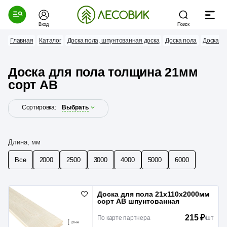
Вход
Поиск
Главная
Каталог
Доска пола, шпунтованная доска
Доска пола
Доска д
Доска для пола толщина 21мм
сорт АВ
Сортировка:
Выбрать
Длина, мм
Все
2000
2500
3000
4000
5000
6000
Доска для пола 21х110х2000мм
сорт АВ шпунтованная
215 ₽
По карте партнера
/
шт