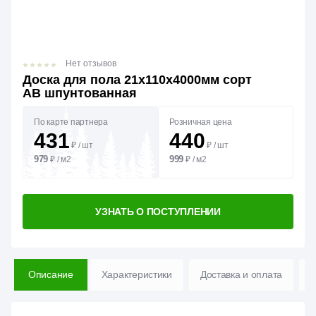
Нет отзывов
Доска для пола 21х110х4000мм сорт
АВ шпунтованная
По карте партнера
Розничная цена
431
440
₽
/
шт
₽
/
шт
979
999
₽
/
м2
₽
/
м2
УЗНАТЬ О ПОСТУПЛЕНИИ
Описание
Характеристики
Доставка и оплата
В