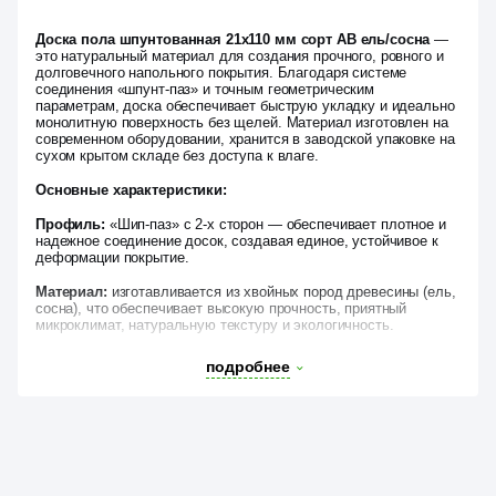
Доска пола шпунтованная 21х110 мм сорт АВ ель/сосна
—
это натуральный материал для создания прочного, ровного и
долговечного напольного покрытия. Благодаря системе
соединения «шпунт-паз» и точным геометрическим
параметрам, доска обеспечивает быструю укладку и идеально
монолитную поверхность без щелей. Материал изготовлен на
современном оборудовании, хранится в заводской упаковке на
сухом крытом складе без доступа к влаге.
Основные характеристики:
Профиль:
«Шип-паз» с 2-х сторон — обеспечивает плотное и
надежное соединение досок, создавая единое, устойчивое к
деформации покрытие.
Материал:
изготавливается из хвойных пород древесины (ель,
сосна), что обеспечивает высокую прочность, приятный
микроклимат, натуральную текстуру и экологичность.
Описание возможных дефектов половой доски сорта АВ:
подробнее
Половую доску сорта АВ можно назвать оптимальным
выбором по соотношению цены и качества. Данный сорт
допускает наличие некоторых естественных дефектов, которые
не влияют на прочность, долговечность и эксплуатационные
характеристики напольного покрытия. К таким дефектам
относятся: