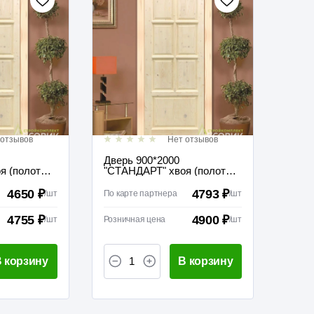
 отзывов
Нет отзывов
Дверь 900*2000
я (полотно
"СТАНДАРТ" хвоя (полотно
жкомнатная
без коробки) межкомнатная
глухая
4650 ₽
4793 ₽
/
шт
По карте партнера
/
шт
4755 ₽
4900 ₽
/
шт
Розничная цена
/
шт
 корзину
В корзину