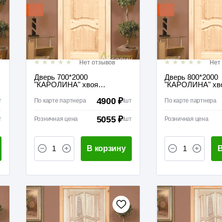
Нет отзывов
Нет
Дверь 700*2000
Дверь 800*2000
"КАРОЛИНА" хвоя
"КАРОЛИНА" хв
(полотно без коробки)
(полотно без ко
межкомнатная
межкомнатная
4900 ₽
т
По карте партнера
/
шт
По карте партнера
5055 ₽
т
Розничная цена
/
шт
Розничная цена
В корзину
В