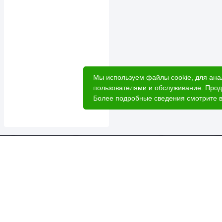
Мы используем файлы cookie, для ана
пользователями и обслуживание. Прод
Более подробные сведения смотрите 
Катал
Акци
Расче
Услуг
2026 © Лесовик - интернет-магазин.
Лес 