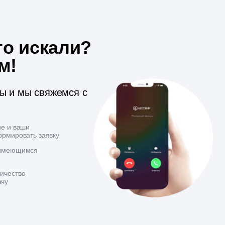
то искали?
м!
ты и мы свяжемся с
ие и ваши
ормировать заявку
 имеющимся
ичество
ачу