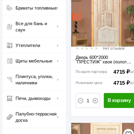
Брикеты топливные
Все для бань и
саун
Утеплители
Нет отзывов
Дверь 600*2000
Щиты мебельные
"ПРЕСТИЖ" хвоя (полотно
без коробки) межкомнатная
глухая
4715 ₽
По карте партнера
/
ш
Плинтуса, уголки,
4715 ₽
наличники
Розничная цена
/
ш
Печи, дымоходы
В корзину
Палубно-террасная
доска