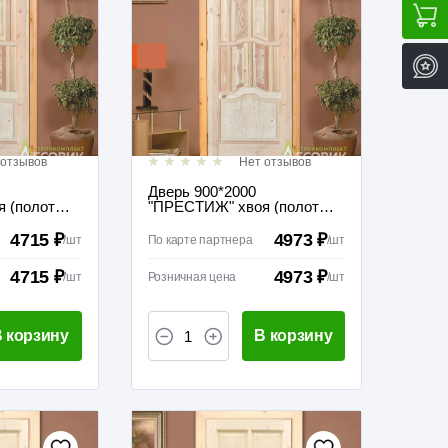
 отзывов
Нет отзывов
Дверь 900*2000
 (полотно
"ПРЕСТИЖ" хвоя (полотно
жкомнатная
без коробки) межкомнатная
глухая
4715 ₽
4973 ₽
/
шт
По карте партнера
/
шт
4715 ₽
4973 ₽
/
шт
Розничная цена
/
шт
 корзину
В корзину