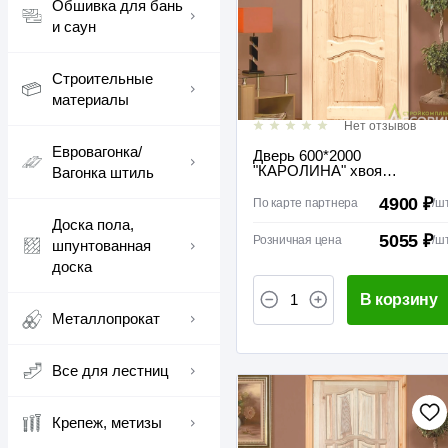
Обшивка для бань
и саун
Строительные
материалы
Нет отзывов
Евровагонка/
Дверь 600*2000
"КАРОЛИНА" хвоя
Вагонка штиль
(полотно без коробки)
межкомнатная
4900 ₽
По карте партнера
/
ш
Доска пола,
5055 ₽
Розничная цена
/
ш
шпунтованная
доска
В корзину
Металлопрокат
Все для лестниц
Крепеж, метизы