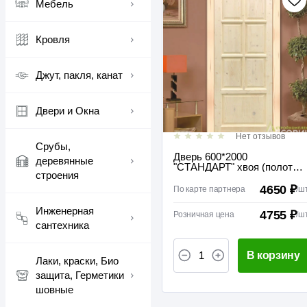
Мебель
Кровля
Джут, пакля, канат
Двери и Окна
Нет отзывов
Срубы,
Дверь 600*2000
деревянные
"СТАНДАРТ" хвоя (полотно
строения
без коробки) межкомнатная
глухая
4650 ₽
По карте партнера
/
ш
Инженерная
4755 ₽
Розничная цена
/
ш
сантехника
В корзину
Лаки, краски, Био
защита, Герметики
шовные