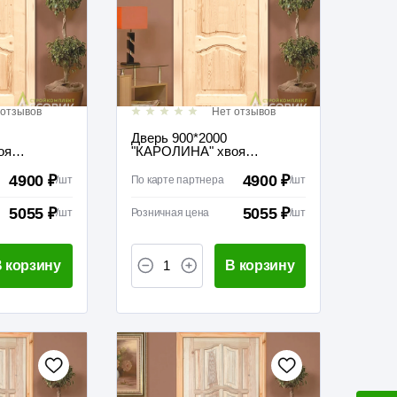
 отзывов
Нет отзывов
Дверь 900*2000
оя
"КАРОЛИНА" хвоя
робки)
(полотно без коробки)
межкомнатная
4900 ₽
4900 ₽
/
шт
По карте партнера
/
шт
5055 ₽
5055 ₽
/
шт
Розничная цена
/
шт
 корзину
В корзину