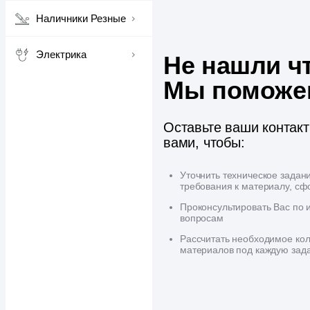
Наличники Резные
Электрика
Не нашли ч
Мы поможе
Оставьте ваши контак
вами, чтобы:
Уточнить техническое задан
требования к материалу, сф
Проконсультировать Вас по
вопросам
Рассчитать необходимое кол
материалов под каждую зад