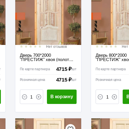
Нет отзывов
Нет
Дверь 700*2000
Дверь 800*2000
"ПРЕСТИЖ" хвоя (полотно
"ПРЕСТИЖ" хвоя
без коробки) межкомнатная
без коробки) ме
глухая
глухая
4715 ₽
т
По карте партнера
/
шт
По карте партнера
4715 ₽
т
Розничная цена
/
шт
Розничная цена
В корзину
В