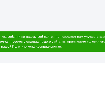
лиза событий на нашем веб-сайте, что позволяет нам улучшать вз
олжая просмотр страниц нашего сайта, вы принимаете условия его
в нашей
Политике конфиденциальности
.
ог
Наши адреса
и
Ижевск, Воткинское шоссе, 340
т стоимости
и
ЕГАИС