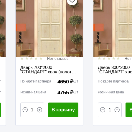
Нет отзывов
Нет
Дверь 700*2000
Дверь 800*2000
"СТАНДАРТ" хвоя (полотно
"СТАНДАРТ" хво
без коробки) межкомнатная
без коробки) ме
глухая
глухая
4650 ₽
т
По карте партнера
/
шт
По карте партнера
4755 ₽
т
Розничная цена
/
шт
Розничная цена
В корзину
В