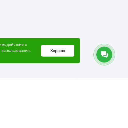
аимодействие с
 использования.
Хорошо
Электронный адрес
lesovik018@yandex.ru
Мессенджеры