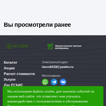
Вы просмотрели ранее
Каталог
Электронный адрес
lesovik018@yandex.ru
Акции
Расчет стоимости
Мессенджеры
Услуги
Лес ЕГАИС
О компании
Мы используем файлы cookie, для анализа событий на
Справочная служба
Доставка и оплата
нашем веб-сайте, что позволяет нам улучшать
+7 (3412) 77-60-50
взаимодействие с пользователями и обслуживание.
Для бизнеса