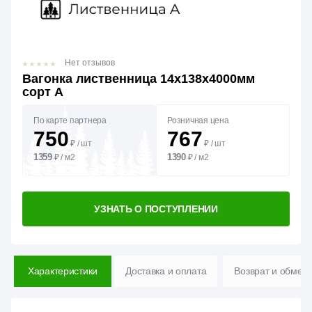
Нет отзывов
Вагонка лиственница 14х138х4000мм
сорт А
По карте партнера
Розничная цена
750
767
₽
/
шт
₽
/
шт
1359
1390
₽
/
м2
₽
/
м2
УЗНАТЬ О ПОСТУПЛЕНИИ
Характеристики
Доставка и оплата
Возврат и обмен