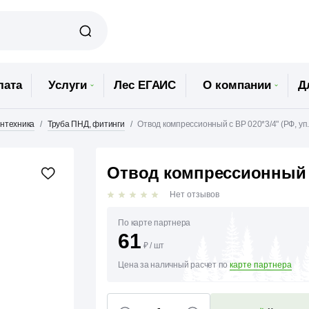
лата
Услуги
Лес ЕГАИС
О компании
Д
нтехника
Труба ПНД, фитинги
Отвод компрессионный с ВР 020*3/4" (РФ, уп
Отвод компрессионный с 
Нет отзывов
По карте партнера
61
₽
/
шт
Цена за наличный расчет по
карте партнера