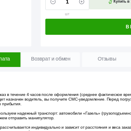
Купить в 
шт
В
лата
Возврат и обмен
Отзывы
аз в течение 4 часов после оформления (среднее фактическое время
удет назначен водитель, вы получите СМС-уведомление. Перед погру
я прибытия.
ользуем надежный транспорт: автомобили «Газель» (грузоподъемност
ожем отправить манипулятор.
 рассчитывается индивидуально и зависит от расстояния и веса зак