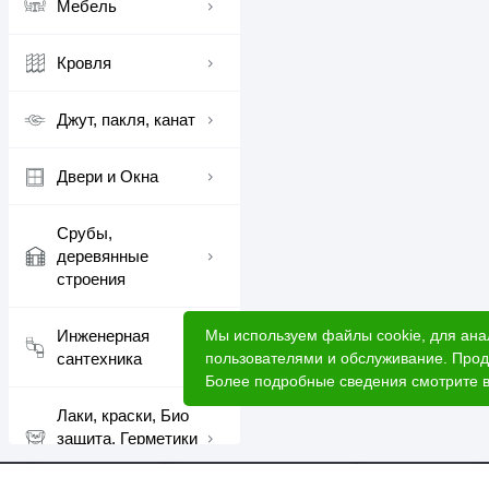
Мебель
Кровля
Джут, пакля, канат
Двери и Окна
Срубы,
деревянные
строения
Мы используем файлы cookie, для ана
Инженерная
пользователями и обслуживание. Прод
сантехника
Более подробные сведения смотрите 
Лаки, краски, Био
защита, Герметики
шовные