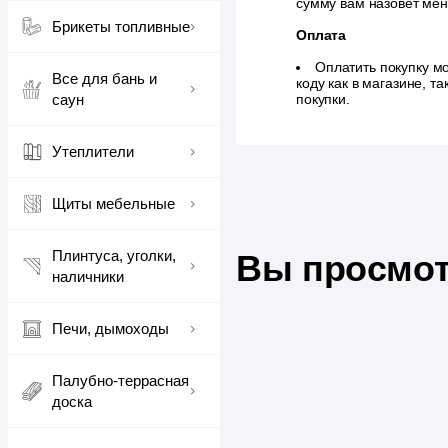
сумму вам назовет ме
Брикеты топливные
Оплата
Оплатить покупку м
Все для бань и
коду как в магазине, 
саун
покупки.
Утеплители
Щиты мебельные
Плинтуса, уголки,
Вы просмот
наличники
Печи, дымоходы
Палубно-террасная
доска