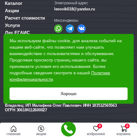
Каталог
Электронный адрес
lesovik018@yandex.ru
Акции
Расчет стоимости
Мессенджеры
Услуги
Лес ЕГАИС
О компании
Мы используем файлы cookie, для анализа событий на
Справочная служба
нашем веб-сайте, что позволяет нам улучшать
Доставка и оплата
+7 (3412) 77-60-50
взаимодействие с пользователями и обслуживание.
Для бизнеса
Продолжая просмотр страниц нашего сайта, вы
принимаете условия его использования. Более
Наши магазины
подробные сведения смотрите в нашей
Политике
конфиденциальности
.
Наши адреса
Хорошо
Ижевск, Воткинское шоссе, 340
Реквизиты
Владелец:
ИП Малафеев Олег Павлович ИНН 183512565563
ОГРН 306184112600027
0
0
главная
акции
избранное
корзина