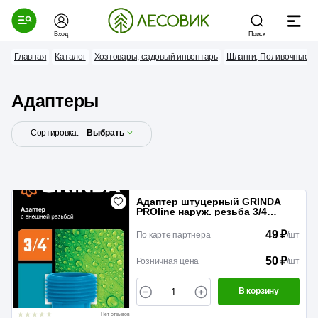
Вход
Поиск
Главная
Каталог
Хозтовары, садовый инвентарь
Шланги, Поливочные 
Адаптеры
Сортировка:
Выбрать
Адаптер штуцерный GRINDA
PROline наруж. резьба 3/4
Пластик
49 ₽
По карте партнера
/
шт
50 ₽
Розничная цена
/
шт
В корзину
Нет отзывов