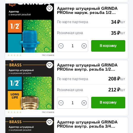
Адаптер штуцерный GRINDA
PROline наруж. резьба 1/2
Пластик
34 ₽
По карте партнера
/
шт
35 ₽
Розничная цена
/
шт
В корзину
Нет отзывов
Адаптер штуцерный GRINDA
PROline внутр. резьба 1/2
Латунь
208 ₽
По карте партнера
/
шт
212 ₽
Розничная цена
/
шт
В корзину
Нет отзывов
Адаптер штуцерный GRINDA
PROline внутр. резьба 3/4
Латунь