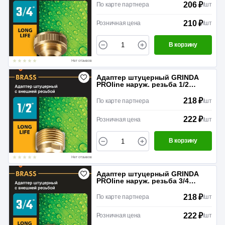
206 ₽
По карте партнера
/
шт
210 ₽
Розничная цена
/
шт
В корзину
Нет отзывов
Адаптер штуцерный GRINDA
PROline наруж. резьба 1/2
Латунь
218 ₽
По карте партнера
/
шт
222 ₽
Розничная цена
/
шт
В корзину
Нет отзывов
Адаптер штуцерный GRINDA
PROline наруж. резьба 3/4
Латунь
218 ₽
По карте партнера
/
шт
222 ₽
Розничная цена
/
шт