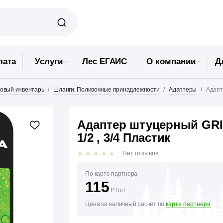
лата
Услуги
Лес ЕГАИС
О компании
Д
довый инвентарь
Шланги, Поливочные принадлежности
Адаптеры
Адапт
Адаптер штуцерный GRIN
1/2 , 3/4 Пластик
Нет отзывов
По карте партнера
115
₽
/
шт
Цена за наличный расчет по
карте партнера