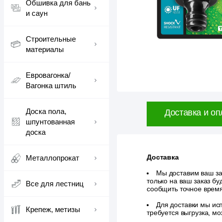
Обшивка для бань
и саун
Строительные
материалы
Евровагонка/
Вагонка штиль
Доска пола,
Доставка и оп
шпунтованная
доска
Доставка
Металлопрокат
Мы доставим ваш зак
только на ваш заказ б
Все для лестниц
сообщить точное врем
Для доставки мы исп
Крепеж, метизы
требуется выгрузка, м