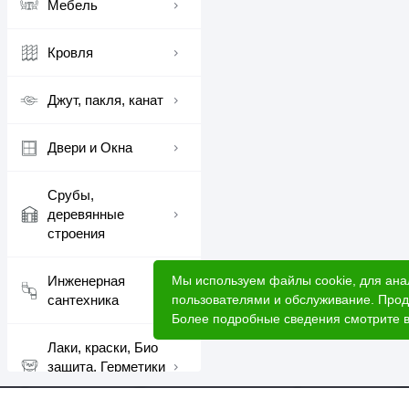
Мебель
Кровля
Джут, пакля, канат
Двери и Окна
Срубы,
деревянные
строения
Мы используем файлы cookie, для ана
Инженерная
пользователями и обслуживание. Прод
сантехника
Более подробные сведения смотрите 
Лаки, краски, Био
защита, Герметики
шовные