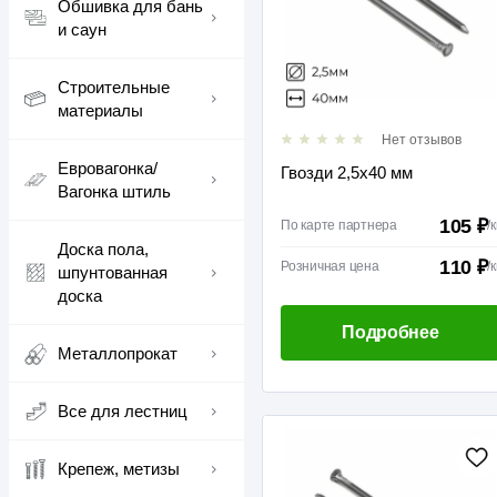
Обшивка для бань
и саун
Строительные
материалы
Нет отзывов
Евровагонка/
Гвозди 2,5х40 мм
Вагонка штиль
105 ₽
По карте партнера
/
к
Доска пола,
110 ₽
Розничная цена
/
к
шпунтованная
доска
Подробнее
Металлопрокат
Все для лестниц
Крепеж, метизы