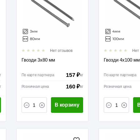
Нет отзывов
Нет
Гвозди 3х80 мм
Гвозди 4х100 мм
157 ₽
г
По карте партнера
/
кг
По карте партнера
160 ₽
г
Розничная цена
/
кг
Розничная цена
В корзину
В