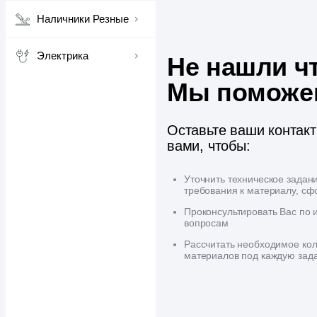
Наличники Резные
Электрика
Не нашли ч
Мы поможе
Оставьте ваши контак
вами, чтобы:
Уточнить техническое задан
требования к материалу, сф
Проконсультировать Вас по
вопросам
Рассчитать необходимое кол
материалов под каждую зад