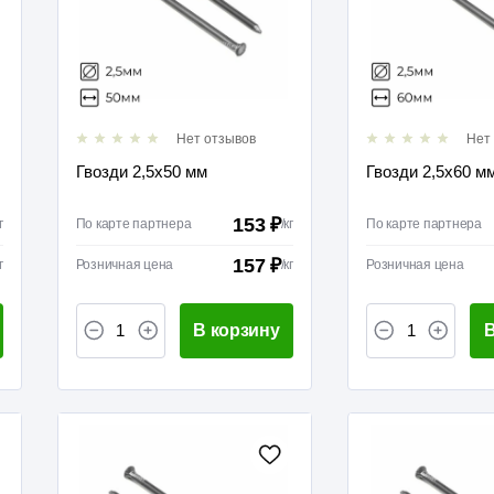
Нет отзывов
Нет
Гвозди 2,5х50 мм
Гвозди 2,5х60 м
153 ₽
г
По карте партнера
/
кг
По карте партнера
157 ₽
г
Розничная цена
/
кг
Розничная цена
В корзину
В