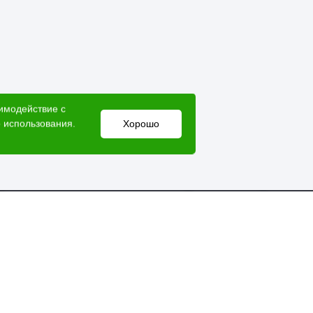
аимодействие с
 использования.
Хорошо
Электронный адрес
lesovik018@yandex.ru
Мессенджеры