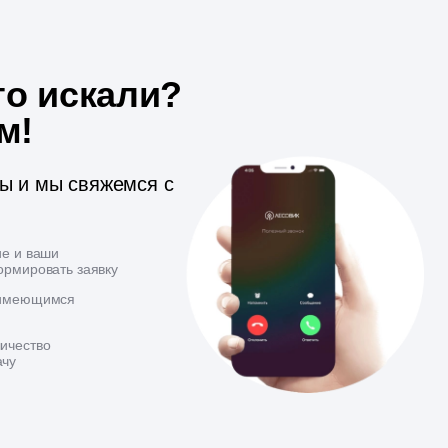
то искали?
м!
ты и мы свяжемся с
ие и ваши
ормировать заявку
 имеющимся
ичество
ачу