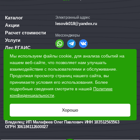
Каталог
Электронный адрес
lesovik018@yandex.ru
Акции
Расчет стоимости
Мессенджеры
Услуги
Лес ЕГАИС
О компании
Мы используем файлы cookie, для анализа событий на
Справочная служба
Доставка и оплата
нашем веб-сайте, что позволяет нам улучшать
+7 (3412) 77-60-50
взаимодействие с пользователями и обслуживание.
Для бизнеса
Продолжая просмотр страниц нашего сайта, вы
принимаете условия его использования. Более
Наши магазины
подробные сведения смотрите в нашей
Политике
конфиденциальности
.
Наши адреса
Ижевск, Воткинское шоссе, 340
Хорошо
Реквизиты
Владелец:
ИП Малафеев Олег Павлович ИНН 183512565563
ОГРН 306184112600027