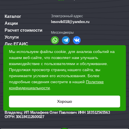
Каталог
Электронный адрес
lesovik018@yandex.ru
Акции
Расчет стоимости
Мессенджеры
Услуги
Лес ЕГАИС
О компании
Мы используем файлы cookie, для анализа событий на
Справочная служба
Доставка и оплата
нашем веб-сайте, что позволяет нам улучшать
+7 (3412) 77-60-50
взаимодействие с пользователями и обслуживание.
Для бизнеса
Продолжая просмотр страниц нашего сайта, вы
принимаете условия его использования. Более
Наши магазины
подробные сведения смотрите в нашей
Политике
конфиденциальности
.
Наши адреса
Ижевск, Воткинское шоссе, 340
Хорошо
Реквизиты
Владелец:
ИП Малафеев Олег Павлович ИНН 183512565563
ОГРН 306184112600027