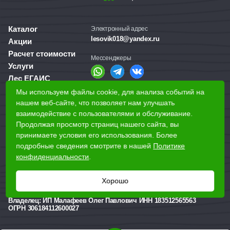
Каталог
Электронный адрес
lesovik018@yandex.ru
Акции
Расчет стоимости
Мессенджеры
Услуги
Лес ЕГАИС
О компании
Мы используем файлы cookie, для анализа событий на
Справочная служба
Доставка и оплата
нашем веб-сайте, что позволяет нам улучшать
+7 (3412) 77-60-50
взаимодействие с пользователями и обслуживание.
Для бизнеса
Продолжая просмотр страниц нашего сайта, вы
принимаете условия его использования. Более
Наши магазины
подробные сведения смотрите в нашей
Политике
конфиденциальности
.
Наши адреса
Ижевск, Воткинское шоссе, 340
Хорошо
Реквизиты
Владелец:
ИП Малафеев Олег Павлович ИНН 183512565563
ОГРН 306184112600027