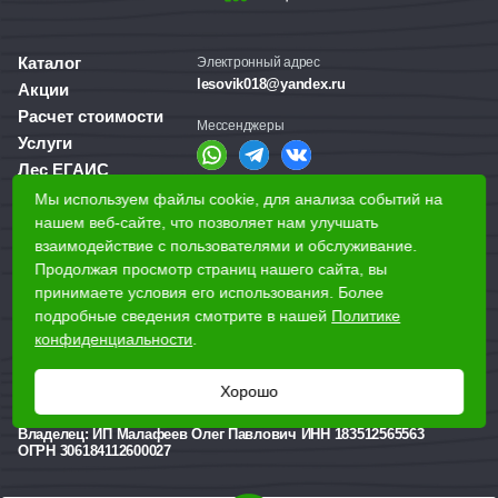
Каталог
Электронный адрес
lesovik018@yandex.ru
Акции
Расчет стоимости
Мессенджеры
Услуги
Лес ЕГАИС
О компании
Мы используем файлы cookie, для анализа событий на
Справочная служба
Доставка и оплата
нашем веб-сайте, что позволяет нам улучшать
+7 (3412) 77-60-50
взаимодействие с пользователями и обслуживание.
Для бизнеса
Продолжая просмотр страниц нашего сайта, вы
принимаете условия его использования. Более
Наши магазины
подробные сведения смотрите в нашей
Политике
конфиденциальности
.
Наши адреса
Ижевск, Воткинское шоссе, 340
Хорошо
Реквизиты
Владелец:
ИП Малафеев Олег Павлович ИНН 183512565563
ОГРН 306184112600027