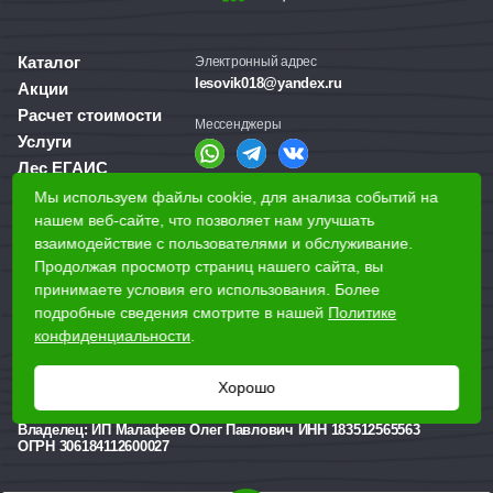
Каталог
Электронный адрес
lesovik018@yandex.ru
Акции
Расчет стоимости
Мессенджеры
Услуги
Лес ЕГАИС
О компании
Мы используем файлы cookie, для анализа событий на
Справочная служба
Доставка и оплата
нашем веб-сайте, что позволяет нам улучшать
+7 (3412) 77-60-50
взаимодействие с пользователями и обслуживание.
Для бизнеса
Продолжая просмотр страниц нашего сайта, вы
принимаете условия его использования. Более
Наши магазины
подробные сведения смотрите в нашей
Политике
конфиденциальности
.
Наши адреса
Ижевск, Воткинское шоссе, 340
Хорошо
Реквизиты
Владелец:
ИП Малафеев Олег Павлович ИНН 183512565563
ОГРН 306184112600027