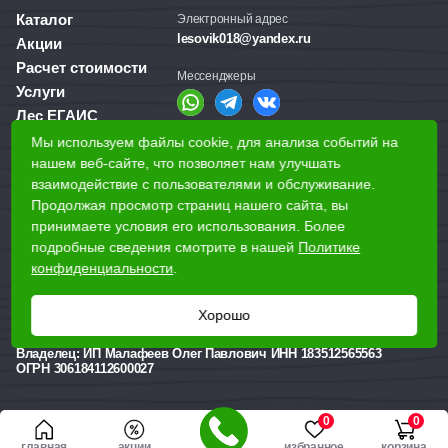
Каталог
Электронный адрес
lesovik018@yandex.ru
Акции
Расчет стоимости
Мессенджеры
Услуги
Лес ЕГАИС
О компании
Мы используем файлы cookie, для анализа событий на
Справочная служба
нашем веб-сайте, что позволяет нам улучшать
Доставка и оплата
+7 (3412) 77-60-50
взаимодействие с пользователями и обслуживание.
Для бизнеса
Продолжая просмотр страниц нашего сайта, вы
принимаете условия его использования. Более
Наши магазины
подробные сведения смотрите в нашей
Политике
конфиденциальности
.
Наши адреса
Хорошо
Ижевск, Воткинское шоссе, 340
Реквизиты
Владелец:
ИП Малафеев Олег Павлович ИНН 183512565563
ОГРН 306184112600027
0
0
главная
акции
избранное
корзина