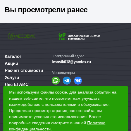
Вы просмотрели ранее
Каталог
Электронный адрес
lesovik018@yandex.ru
Акции
Расчет стоимости
Мессенджеры
Услуги
Лес ЕГАИС
О компании
Мы используем файлы cookie, для анализа событий на
Справочная служба
нашем веб-сайте, что позволяет нам улучшать
Доставка и оплата
+7 (3412) 77-60-50
взаимодействие с пользователями и обслуживание.
Для бизнеса
Продолжая просмотр страниц нашего сайта, вы
принимаете условия его использования. Более
Наши магазины
подробные сведения смотрите в нашей
Политике
конфиденциальности
.