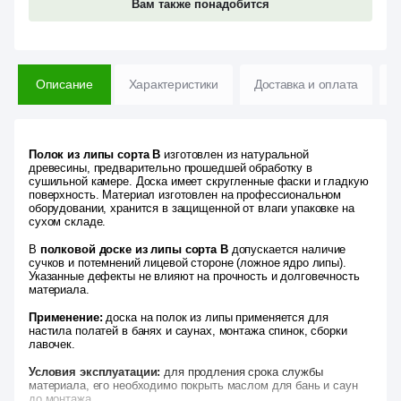
Вам также понадобится
Описание
Характеристики
Доставка и оплата
В
Полок из липы сорта В
изготовлен из натуральной
древесины, предварительно прошедшей обработку в
сушильной камере. Доска имеет скругленные фаски и гладкую
поверхность. Материал изготовлен на профессиональном
оборудовании, хранится в защищенной от влаги упаковке на
сухом складе.
В
полковой доске из липы сорта В
допускается наличие
сучков и потемнений лицевой стороне (ложное ядро липы).
Указанные дефекты не влияют на прочность и долговечность
материала.
Применение:
доска на полок из липы применяется для
настила полатей в банях и саунах, монтажа спинок, сборки
лавочек.
Условия эксплуатации:
для продления срока службы
материала, его необходимо покрыть маслом для бань и саун
до монтажа.