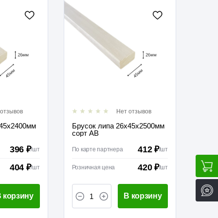
 отзывов
Нет отзывов
х45х2400мм
Брусок липа 26х45х2500мм
сорт АВ
396 ₽
412 ₽
/
шт
По карте партнера
/
шт
404 ₽
420 ₽
/
шт
Розничная цена
/
шт
 корзину
В корзину