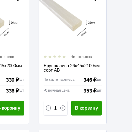
 отзывов
Нет отзывов
х45х2000мм
Брусок липа 26х45х2100мм
сорт АВ
330 ₽
346 ₽
/
шт
По карте партнера
/
шт
336 ₽
353 ₽
/
шт
Розничная цена
/
шт
 корзину
В корзину