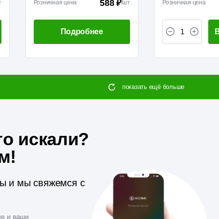
588 ₽
т
Розничная цена
/
шт
Розничная цена
Подробнее
В
показать ещё больше
то искали?
м!
ты и мы свяжемся с
ие и ваши