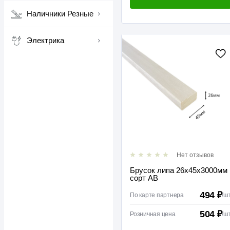
Наличники Резные
Электрика
Нет отзывов
Брусок липа 26х45х3000мм
сорт АВ
494 ₽
По карте партнера
/
ш
504 ₽
Розничная цена
/
ш