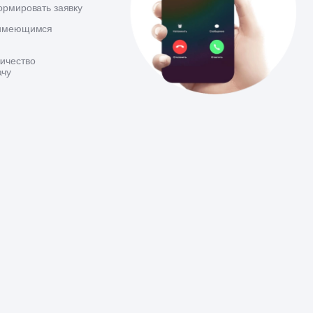
ормировать заявку
 имеющимся
ичество
ачу