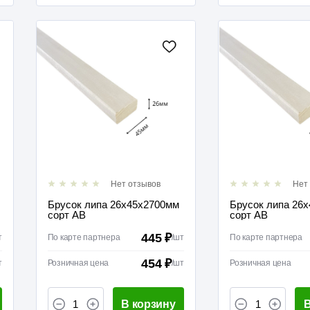
Нет отзывов
Нет
Брусок липа 26х45х2700мм
Брусок липа 26
сорт АВ
сорт АВ
445 ₽
т
По карте партнера
/
шт
По карте партнера
454 ₽
т
Розничная цена
/
шт
Розничная цена
В корзину
В