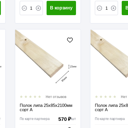
В корзину
В
Нет отзывов
Нет
Полок липа 25х85х2100мм
Полок липа 25х
сорт А
сорт А
570 ₽
т
По карте партнера
/
шт
По карте партнера