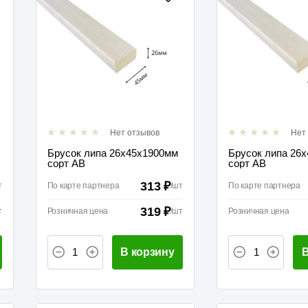
Нет отзывов
Нет
Брусок липа 26х45х1900мм
Брусок липа 26
сорт АВ
сорт АВ
313 ₽
т
По карте партнера
/
шт
По карте партнера
319 ₽
т
Розничная цена
/
шт
Розничная цена
В корзину
В