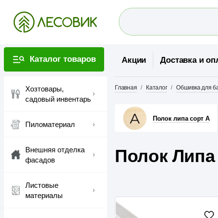
Каталог товаров
Акции
Доставка и оп
Главная
Каталог
Обшивка для ба
Хозтовары,
садовый инвентарь
Полок липа сорт А
Пиломатериал
Внешняя отделка
Полок Липа
фасадов
Листовые
материалы