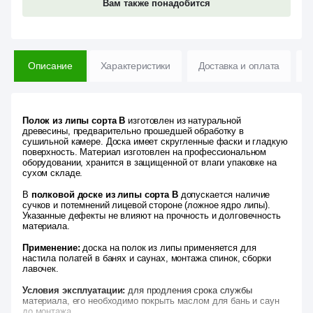
Вам также понадобится
Описание
Характеристики
Доставка и оплата
В
Полок из липы сорта В
изготовлен из натуральной
древесины, предварительно прошедшей обработку в
сушильной камере. Доска имеет скругленные фаски и гладкую
поверхность. Материал изготовлен на профессиональном
оборудовании, хранится в защищенной от влаги упаковке на
сухом складе.
В
полковой доске из липы сорта В
допускается наличие
сучков и потемнений лицевой стороне (ложное ядро липы).
Указанные дефекты не влияют на прочность и долговечность
материала.
Применение:
доска на полок из липы применяется для
настила полатей в банях и саунах, монтажа спинок, сборки
лавочек.
Условия эксплуатации:
для продления срока службы
материала, его необходимо покрыть маслом для бань и саун
до монтажа.