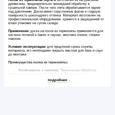
древесины, предварительно прошедшей обработку в
сушильной камере. После чего липа обрабатывается паром
под давлением. Доска имеет скругленные фаски и гладкую
поверхность шоколадного оттенка. Материал изготовлен на
профессиональном оборудовании, хранится в защищенной от
влаги упаковке на сухом складе.
Применение:
доска на полок из термолипы применяется для
настила полатей в банях и саунах, монтажа спинок, сборки
лавочек.
Условия эксплуатации:
для продления срока службы
материала, его необходимо покрыть маслом для бань и саун
до монтажа.
Преимущества полка из термолипы:
·
Устойчивость к гниению.
Термическая обработка
липовой доски делает её устойчивой к гниению, что
значительно увеличивает срок службы.
подробнее
·
Благородный цвет.
Обработка паром придаёт доске
благородный шоколадный оттенок, который добавляет
эстетическую привлекательность.
·
Долговечность и устойчивость к перепадам
температуры.
Термолипа отлично переносит перепады
температуры, меньше подвержена деформации, а значит,
идеально подойдёт для монтажа полатей в баню или сауну.