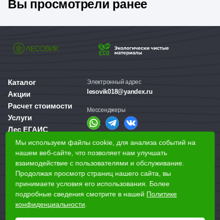
Вы просмотрели ранее
· Простота монтажа.
Скруглённый радиус и строганная со
всех сторон поверхность доски облегчают процесс установки.
Каталог
Электронный адрес
lesovik018@yandex.ru
Акции
Расчет стоимости
Мессенджеры
Услуги
Лес ЕГАИС
О компании
Мы используем файлы cookie, для анализа событий на
Справочная служба
Доставка и оплата
нашем веб-сайте, что позволяет нам улучшать
+7 (3412) 77-60-50
взаимодействие с пользователями и обслуживание.
Для бизнеса
Продолжая просмотр страниц нашего сайта, вы
принимаете условия его использования. Более
Наши магазины
подробные сведения смотрите в нашей
Политике
конфиденциальности
.
Наши адреса