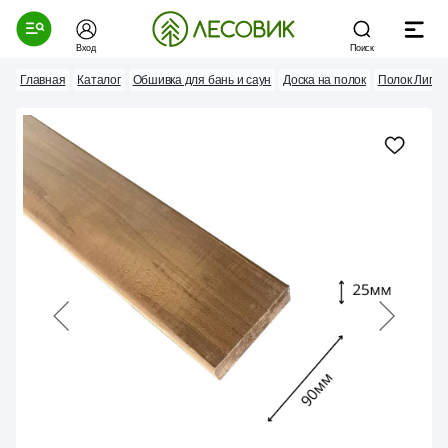
Вход
Поиск
Главная
Каталог
Обшивка для бань и саун
Доска на полок
Полок Липа