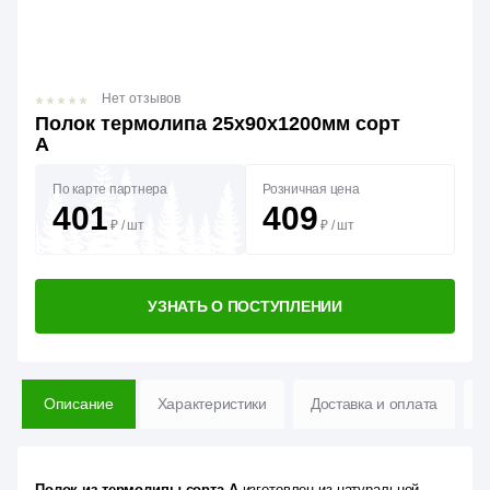
Нет отзывов
Полок термолипа 25х90х1200мм сорт
А
По карте партнера
Розничная цена
401
409
₽
/
шт
₽
/
шт
УЗНАТЬ О ПОСТУПЛЕНИИ
Описание
Характеристики
Доставка и оплата
В
Полок из термолипы сорта А
изготовлен из натуральной