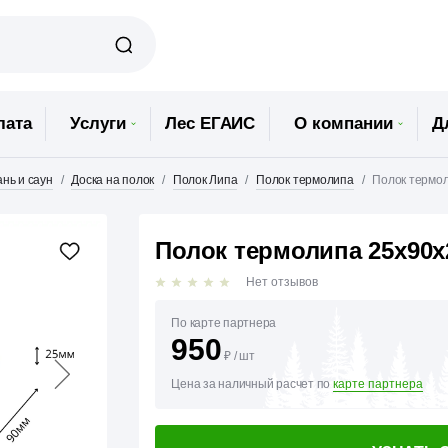
лата
Услуги
Лес ЕГАИС
О компании
Д
нь и саун
Доска на полок
Полок Липа
Полок термолипа
Полок термол
Полок термолипа 25х90х
Нет отзывов
По карте партнера
950
₽
/
шт
Цена за наличный расчет по
карте партнера