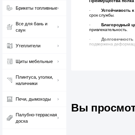
Преимущества полка
Брикеты топливные
·
Устойчивость к
срок службы.
Все для бань и
·
Благородный цв
привлекательность.
саун
·
Долговечность 
подвержена деформации
Утеплители
· Простота монта
Щиты мебельные
Плинтуса, уголки,
наличники
Печи, дымоходы
Вы просмот
Палубно-террасная
доска