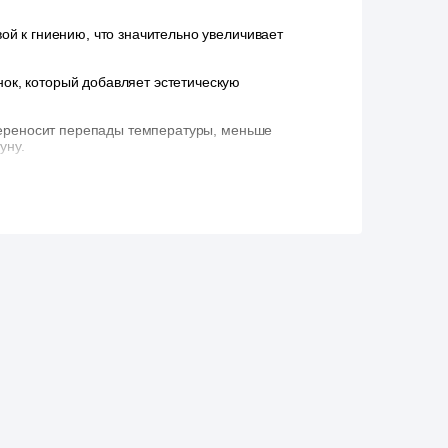
ой к гниению, что значительно увеличивает
ок, который добавляет эстетическую
ереносит перепады температуры, меньше
уну.
ски облегчают процесс установки.