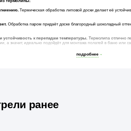
 из термолипы:
 гниению.
Термическая обработка липовой доски делает её устойчив
ет.
Обработка паром придаёт доске благородный шоколадный оттен
и устойчивость к перепадам температуры.
Термолипа отлично п
, а значит, идеально подойдёт для монтажа полатей в баню или са
жа.
Скруглённый радиус и строганная со всех сторон поверхность до
подробнее
рели ранее