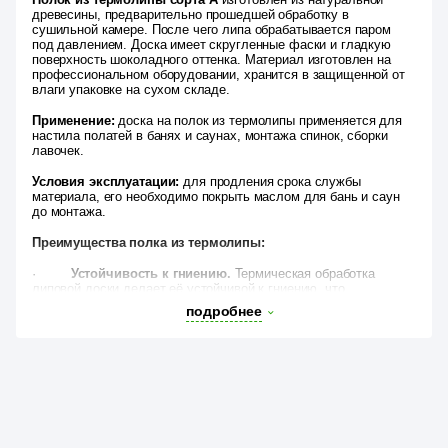
древесины, предварительно прошедшей обработку в
сушильной камере. После чего липа обрабатывается паром
под давлением. Доска имеет скругленные фаски и гладкую
поверхность шоколадного оттенка. Материал изготовлен на
профессиональном оборудовании, хранится в защищенной от
влаги упаковке на сухом складе.
Применение:
доска на полок из термолипы применяется для
настила полатей в банях и саунах, монтажа спинок, сборки
лавочек.
Условия эксплуатации:
для продления срока службы
материала, его необходимо покрыть маслом для бань и саун
до монтажа.
Преимущества полка из термолипы:
·
Устойчивость к гниению.
Термическая обработка
липовой доски делает её устойчивой к гниению, что
значительно увеличивает срок службы.
подробнее
·
Благородный цвет.
Обработка паром придаёт доске
благородный шоколадный оттенок, который добавляет
эстетическую привлекательность.
·
Долговечность и устойчивость к перепадам
температуры.
Термолипа отлично переносит перепады
температуры, меньше подвержена деформации, а значит,
идеально подойдёт для монтажа полатей в баню или сауну.