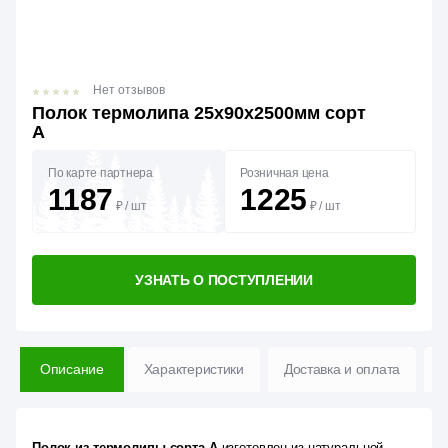
Нет отзывов
Полок термолипа 25х90х2500мм сорт
А
По карте партнера
Розничная цена
1187
1225
₽
/
шт
₽
/
шт
УЗНАТЬ О ПОСТУПЛЕНИИ
Описание
Характеристики
Доставка и оплата
В
Полок из термолипы сорта А
изготовлен из натуральной