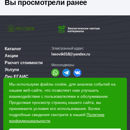
Вы просмотрели ранее
· Простота монтажа.
Скруглённый радиус и строганная со
всех сторон поверхность доски облегчают процесс установки.
Каталог
Электронный адрес
lesovik018@yandex.ru
Акции
Расчет стоимости
Мессенджеры
Услуги
Лес ЕГАИС
О компании
Мы используем файлы cookie, для анализа событий на
Справочная служба
Доставка и оплата
нашем веб-сайте, что позволяет нам улучшать
+7 (3412) 77-60-50
взаимодействие с пользователями и обслуживание.
Для бизнеса
Продолжая просмотр страниц нашего сайта, вы
принимаете условия его использования. Более
Наши магазины
подробные сведения смотрите в нашей
Политике
конфиденциальности
.
Наши адреса