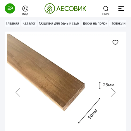
Вход
Поиск
Главная
Каталог
Обшивка для бань и саун
Доска на полок
Полок Липа