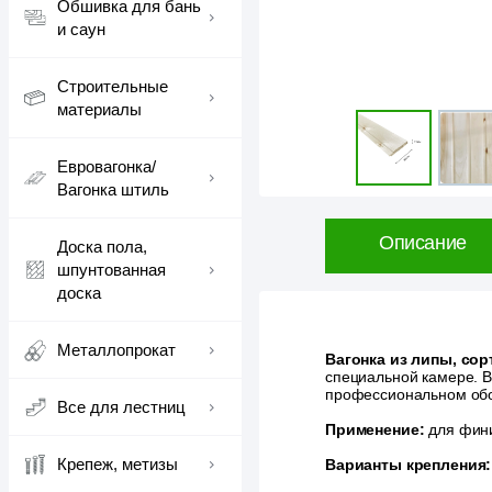
Обшивка для бань
и саун
Строительные
материалы
Евровагонка/
Вагонка штиль
Описание
Доска пола,
шпунтованная
доска
Металлопрокат
Вагонка из липы, сор
специальной камере. 
профессиональном обор
Все для лестниц
Применение:
для фини
Крепеж, метизы
Варианты крепления: