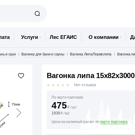
лата
Услуги
Лес ЕГАИС
О компании
Д
нь и саун
Вагонка для бани и сауны
Вагонка Липа/Термолипа
Вагонка ли
Вагонка липа 15х82х3000
Нет отзывов
По карте партнера
475
₽
/
шт
1930
₽
/
м2
Цена за наличный расчет по
карте партнера