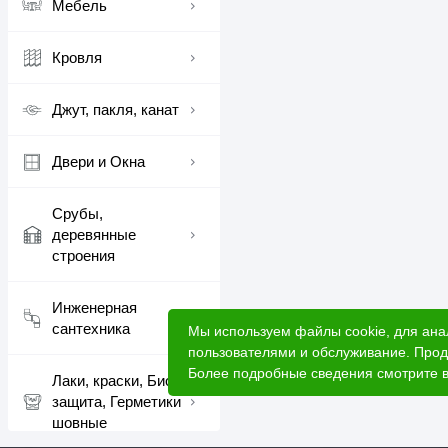
Мебель
Кровля
Джут, пакля, канат
Двери и Окна
Срубы,
деревянные
строения
Инженерная
сантехника
Мы используем файлы cookie, для ана
пользователями и обслуживание. Прод
Более подробные сведения смотрите 
Лаки, краски, Био
защита, Герметики
шовные