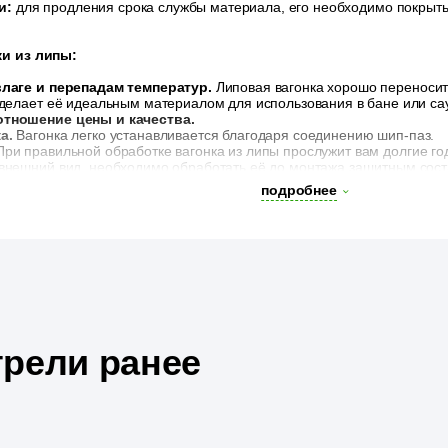
и:
для продления срока службы материала, его необходимо покрыт
и из липы:
влаге и перепадам температур.
Липовая вагонка хорошо переносит
 делает её идеальным материалом для использования в бане или са
тношение цены и качества.
а.
Вагонка легко устанавливается благодаря соединению шип-паз.
При правильной обработке вагонка из липы прослужит вам долгие го
внешний вид, необходимо обработать её до монтажа защитным сос
подробнее
рели ранее