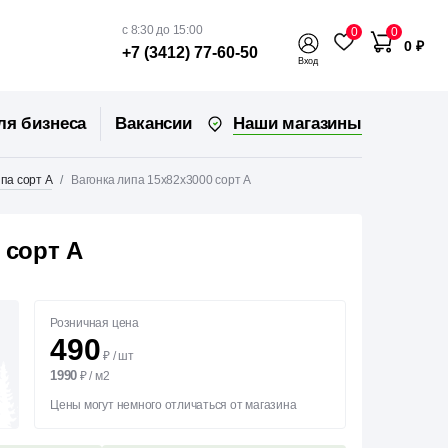
с 8:30 до 15:00
0
0
0 ₽
+7 (3412) 77-60-50
Вход
Наши магазины
ля бизнеса
Вакансии
па сорт А
Вагонка липа 15х82х3000 сорт А
 сорт А
Розничная цена
490
₽
/
шт
1990
₽
/
м2
Цены могут немного отличаться от магазина