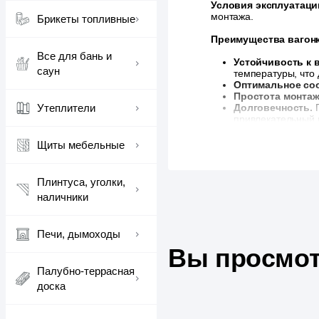
Условия эксплуатаци
монтажа.
Брикеты топливные
Преимущества вагонк
Все для бань и
Устойчивость к 
саун
температуры, что
Оптимальное соо
Простота монтаж
Утеплители
Долговечность.
привлекательный 
бань).
Щиты мебельные
Плинтуса, уголки,
наличники
Печи, дымоходы
Вы просмот
Палубно-террасная
доска