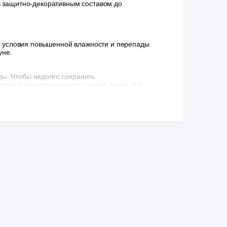
ь защитно-декоративным составом до
 условия повышенной влажности и перепады
уне.
ды. Чтобы надолго сохранить
тавом (специальным маслом или лаком для