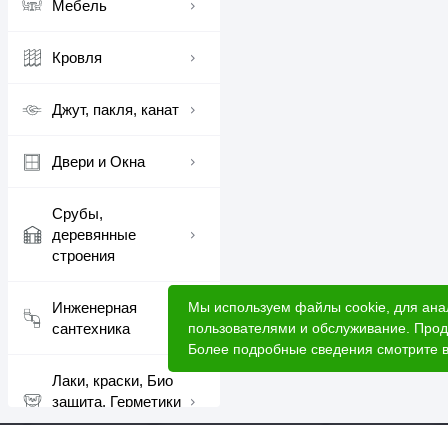
Мебель
Кровля
Джут, пакля, канат
Двери и Окна
Срубы,
деревянные
строения
Мы используем файлы cookie, для ана
Инженерная
пользователями и обслуживание. Прод
сантехника
Более подробные сведения смотрите 
Лаки, краски, Био
защита, Герметики
шовные