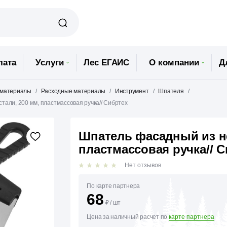
лата
Услуги
Лес ЕГАИС
О компании
Д
 материалы
Расходные материалы
Инструмент
Шпателя
али, 200 мм, пластмассовая ручка// Сибртех
Шпатель фасадный из н
пластмассовая ручка// 
Нет отзывов
По карте партнера
68
₽
/
шт
Цена за наличный расчет по
карте партнера