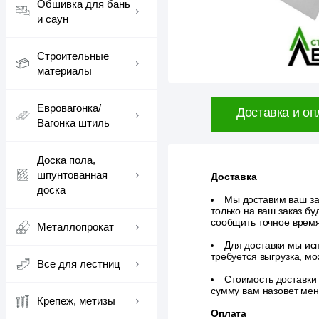
Обшивка для бань
и саун
Строительные
материалы
Евровагонка/
Доставка и оп
Вагонка штиль
Доска пола,
шпунтованная
Доставка
доска
Мы доставим ваш зак
только на ваш заказ б
сообщить точное врем
Металлопрокат
Для доставки мы исп
требуется выгрузка, м
Все для лестниц
Стоимость доставки
сумму вам назовет ме
Крепеж, метизы
Оплата