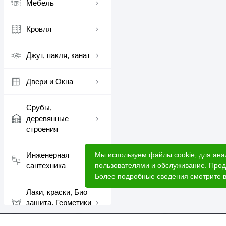
Мебель
Кровля
Джут, пакля, канат
Двери и Окна
Срубы,
деревянные
строения
Мы используем файлы cookie, для ана
Инженерная
пользователями и обслуживание. Прод
сантехника
Более подробные сведения смотрите 
Лаки, краски, Био
защита, Герметики
шовные