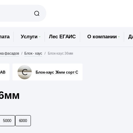
лата
Услуги
Лес ЕГАИС
О компании
Д
ка фасадов
Блок - хаус
Блок-хаус 36мм
 АВ
Блок-хаус 36мм сорт С
36мм
5000
6000