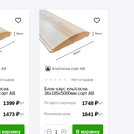
 отзывов
Нет отзывов
осна
Блок-хаус ель/сосна
сорт АВ
36х185х5000мм сорт АВ
1399 ₽
1748 ₽
/
шт
По карте партнера
/
шт
1473 ₽
1841 ₽
/
шт
Розничная цена
/
шт
 корзину
В корзину