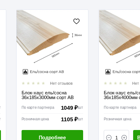
Нет отзывов
Нет
Блок-хаус ель/сосна
Блок-хаус ель/с
36х185х3000мм сорт АВ
36х185х4000мм 
1049 ₽
т
По карте партнера
/
шт
По карте партнера
1105 ₽
т
Розничная цена
/
шт
Розничная цена
Подробнее
В