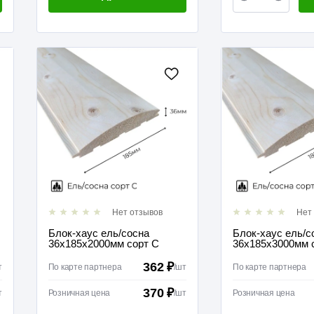
Нет отзывов
Нет
Блок-хаус ель/сосна
Блок-хаус ель/с
36х185х2000мм сорт С
36х185х3000мм 
362 ₽
т
По карте партнера
/
шт
По карте партнера
370 ₽
т
Розничная цена
/
шт
Розничная цена