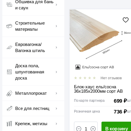
Обшивка для бань
и саун
Строительные
материалы
Евровагонка/
Вагонка штиль
Доска пола,
шпунтованная
доска
Нет отзывов
Блок-хаус ель/сосна
36х185х2000мм сорт АВ
Металлопрокат
699 ₽
По карте партнера
/
ш
Все для лестниц
736 ₽
Розничная цена
/
ш
Крепеж, метизы
В корзину