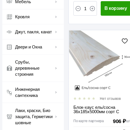
Мебель
В корзину
Кровля
Джут, пакля, канат
Двери и Окна
Срубы,
деревянные
строения
Инженерная
сантехника
Нет отзывов
Блок-хаус ель/сосна
Лаки, краски, Био
36х185х5000мм сорт С
защита, Герметики
906 ₽
По карте партнера
/
ш
шовные