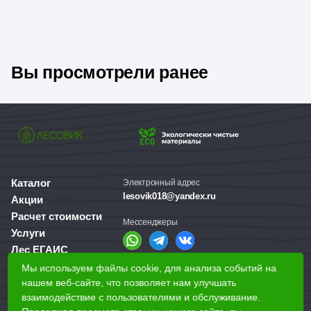
Вы просмотрели ранее
Каталог
Электронный адрес
lesovik018@yandex.ru
Акции
Расчет стоимости
Мессенджеры
Услуги
Лес ЕГАИС
О компании
Мы используем файлы cookie, для анализа событий на
Справочная служба
Доставка и оплата
нашем веб-сайте, что позволяет нам улучшать
+7 (3412) 77-60-50
взаимодействие с пользователями и обслуживание.
Для бизнеса